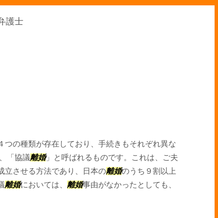
 弁護士
４つの種類が存在しており、手続きもそれぞれ異な
、「協議
離婚
」と呼ばれるものです。これは、ご夫
成立させる方法であり、日本の
離婚
のうち９割以上
議
離婚
においては、
離婚
事由がなかったとしても、