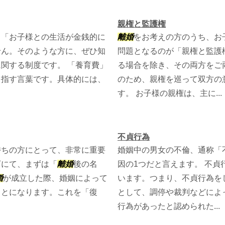
親権と監護権
、「お子様との生活が金銭的に
離婚
をお考えの方のうち、お
せん。そのような方に、ぜひ知
問題となるのが「親権と監護
関する制度です。 「養育費」
る場合を除き、その両方をご
を指す言葉です。具体的には、
のため、親権を巡って双方の
す。 お子様の親権は、主に...
不貞行為
持ちの方にとって、非常に重要
婚姻中の男女の不倫、通称「
下にて、まずは「
離婚
後の名
因の1つだと言えます。 不貞
婚
が成立した際、婚姻によって
います。つまり、不貞行為を
ことになります。これを「復
として、調停や裁判などによ
行為があったと認められた...