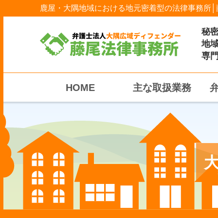
鹿屋・大隅地域における地元密着型の法律事務所│
秘
地
専
HOME
主な取扱業務
大