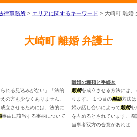
法律事務所
>
エリアに関するキーワード
>
大崎町 離婚
大崎町 離婚 弁護士
離婚の種類と手続き
せられる見込みがない」「法的
離婚
を成立させる方法には、
考えの方も少なくありません。
ります。 １つ目の
離婚
方法は
を成立させるためには、法的に
婦が話し合いによって
離婚
を
婚
事由に該当する事柄について
を占めるとされています。協
当事者双方の合意があれば...