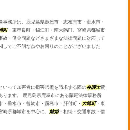
律事務所は、鹿児島県鹿屋市・志布志市・垂水市・
崎町
・東串良町・錦江町・南大隅町、宮崎県都城市
事故・借金問題などさまざまな法律問題に対応して
関してご不明な点やお困りのことがございました
といって加害者に損害賠償を請求する際の
弁護士
費
あります。 鹿児島県鹿屋市にある藤尾法律事務所
市・垂水市・曾於市・霧島市・肝付町・
大崎町
・東
宮崎県都城市を中心に、
離婚
・相続・交通事故・借