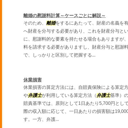
離婚の慰謝料計算～ケースごとに解説～
そのため、
離婚
をするにあたって、財産の名義を
へ財産を分与する必要があり、これを財産分与と
に、慰謝料的な要素を持たせる場合もありますが
料を請求する必要がありますし、財産分与と慰謝
で、しっかりと区別して把握する...
休業損害
休業損害の算定方法には、自賠責保険による算定
や
弁護士
が利用している算定方法（
弁護士
基準）
賠責基準では、原則として1日あたり5,700円と
際の収入額に応じて、一日あたりの損害額は19,0
す。一方、弁護...