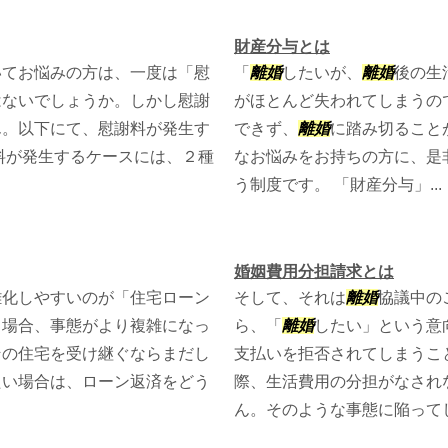
財産分与とは
いてお悩みの方は、一度は「慰
「
離婚
したいが、
離婚
後の生
はないでしょうか。しかし慰謝
がほとんど失われてしまうの
ん。以下にて、慰謝料が発生す
できず、
離婚
に踏み切ること
料が発生するケースには、２種
なお悩みをお持ちの方に、是
う制度です。 「財産分与」...
婚姻費用分担請求とは
雑化しやすいのが「住宅ローン
そして、それは
離婚
協議中の
る場合、事態がより複雑になっ
ら、「
離婚
したい」という意
その住宅を受け継ぐならまだし
支払いを拒否されてしまうこ
たい場合は、ローン返済をどう
際、生活費用の分担がなされ
ん。そのような事態に陥ってしま