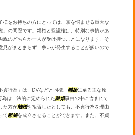
子様をお持ちの方にとっては、頭を悩ませる重大な
権」の問題です。親権と監護権は、特別な事情があ
両親のどちらか一人が受け持つことになります。そ
意見がまとまらず、争いが発生することが多いので
不貞行為」は、DVなどと同様、
離婚
に至る主な原
行為は、法的に定められた
離婚
事由の中に含まれて
した方が
離婚
を拒否したとしても、不貞行為を理由
って
離婚
を成立させることができます。また、不貞