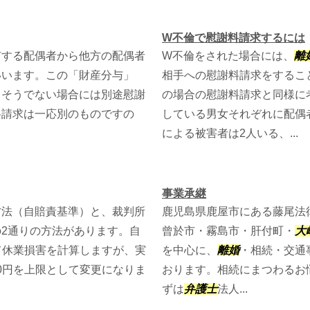
W不倫で慰謝料請求するには
有する配偶者から他方の配偶者
W不倫をされた場合には、
離
いいます。この「財産分与」
相手への慰謝料請求をするこ
、そうでない場合には別途慰謝
の場合の慰謝料請求と同様に
料請求は一応別のものですの
している男女それぞれに配偶
による被害者は2人いる、...
事業承継
方法（自賠責基準）と、裁判所
鹿児島県鹿屋市にある藤尾法
の2通りの方法があります。自
曾於市・霧島市・肝付町・
大
して休業損害を計算しますが、実
を中心に、
離婚
・相続・交通
00円を上限として変更になりま
おります。相続にまつわるお
ずは
弁護士
法人...