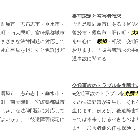
事前認定と被害者請求
県鹿屋市・志布志市・垂水市・
鹿児島県鹿屋市にある藤尾法
江町・南大隅町、宮崎県都城市
曾於市・霧島市・肝付町・
大
さまざまな法律問題に対応して
を中心に、
離婚
・相続・交通
「死亡事故を起こすと免許はど
おります。「被害者請求の手
通事故に関する...
交通事故のトラブルを弁護士
県鹿屋市・志布志市・垂水市・
●交通事故のトラブルを
弁護
江町・南大隅町、宮崎県都城市
くの法律問題が発生し、それ
さまざまな法律問題に対応して
生じます。例えば、後遺障害
ばよいか」、「後遺障害認定に
っては本来うけるべきものよ
また、加害者側の任意保険...