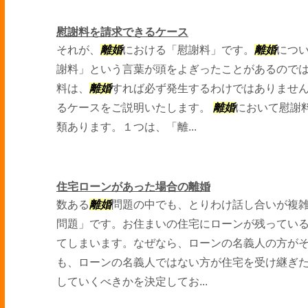
慰謝料を請求できるケース
それが、
離婚
における「慰謝料」です。
離婚
につ
謝料」という言葉が頭をよぎったことがあるので
料は、
離婚
すれば必ず発生するわけではありませ
るケースをご説明いたします。
離婚
において慰謝
類あります。１つは、「離...
住宅ローンがあった場合の離婚
数ある
離婚
問題の中でも、とりわけ話し合いが複
問題」です。お住まいの住宅にローンが残ってい
てしまいます。なぜなら、ローンの名義人の方が
も、ローンの名義人ではない方が住宅を受け継ぎ
していくべきかを決定してお...