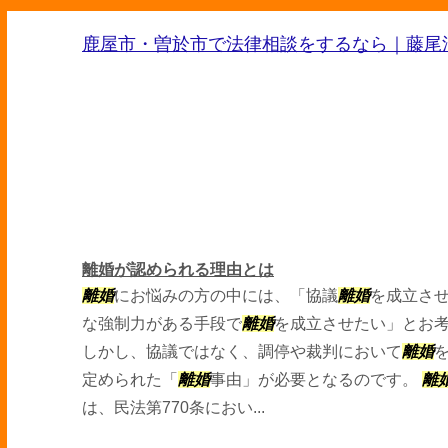
鹿屋市・曽於市で法律相談をするなら｜藤尾
離婚が認められる理由とは
離婚
にお悩みの方の中には、「協議
離婚
を成立さ
な強制力がある手段で
離婚
を成立させたい」とお
しかし、協議ではなく、調停や裁判において
離婚
定められた「
離婚
事由」が必要となるのです。
離
は、民法第770条におい...