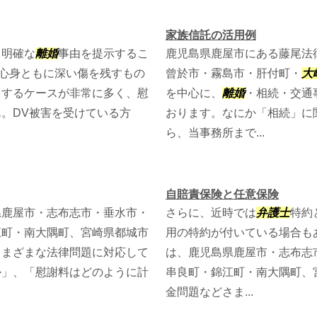
家族信託の活用例
、明確な
離婚
事由を提示するこ
鹿児島県鹿屋市にある藤尾法
の心身ともに深い傷を残すもの
曾於市・霧島市・肝付町・
大
当するケースが非常に多く、慰
を中心に、
離婚
・相続・交通
。DV被害を受けている方
おります。なにか「相続」に
ら、当事務所まで...
自賠責保険と任意保険
県鹿屋市・志布志市・垂水市・
さらに、近時では
弁護士
特約
江町・南大隅町、宮崎県都城市
用の特約が付いている場合も
さまざまな法律問題に対応して
は、鹿児島県鹿屋市・志布志
か」、「慰謝料はどのように計
串良町・錦江町・南大隅町、
金問題などさま...