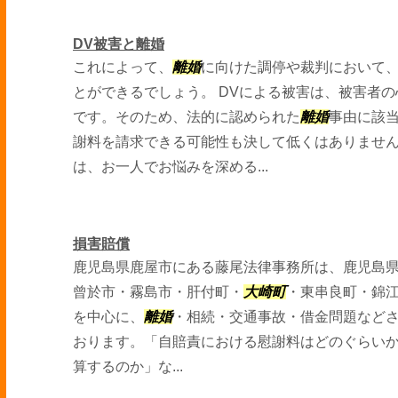
DV被害と離婚
これによって、
離婚
に向けた調停や裁判において
とができるでしょう。 DVによる被害は、被害者
です。そのため、法的に認められた
離婚
事由に該
謝料を請求できる可能性も決して低くはありません
は、お一人でお悩みを深める...
損害賠償
鹿児島県鹿屋市にある藤尾法律事務所は、鹿児島
曾於市・霧島市・肝付町・
大崎町
・東串良町・錦
を中心に、
離婚
・相続・交通事故・借金問題など
おります。「自賠責における慰謝料はどのぐらい
算するのか」な...