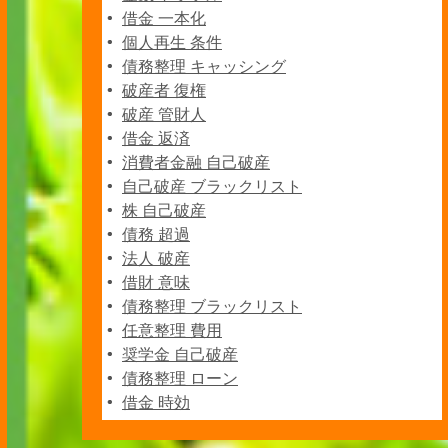
借金 一本化
個人再生 条件
債務整理 キャッシング
破産者 復権
破産 管財人
借金 返済
消費者金融 自己破産
自己破産 ブラックリスト
株 自己破産
債務 超過
法人 破産
借財 意味
債務整理 ブラックリスト
任意整理 費用
奨学金 自己破産
債務整理 ローン
借金 時効