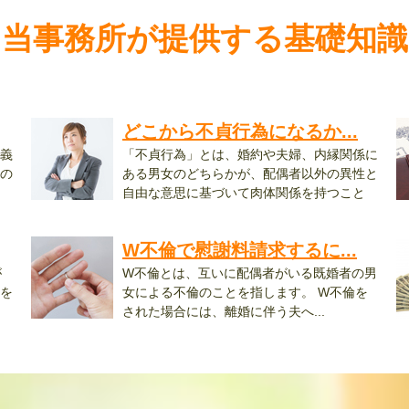
当事務所が提供する基礎知識
どこから不貞行為になるか...
義
「不貞行為」とは、婚約や夫婦、内縁関係に
の
ある男女のどちらかが、配偶者以外の異性と
自由な意思に基づいて肉体関係を持つこと
を...
場.
W不倫で慰謝料請求するに...
が
W不倫とは、互いに配偶者がいる既婚者の男
を
女による不倫のことを指します。 W不倫を
された場合には、離婚に伴う夫へ...
「.