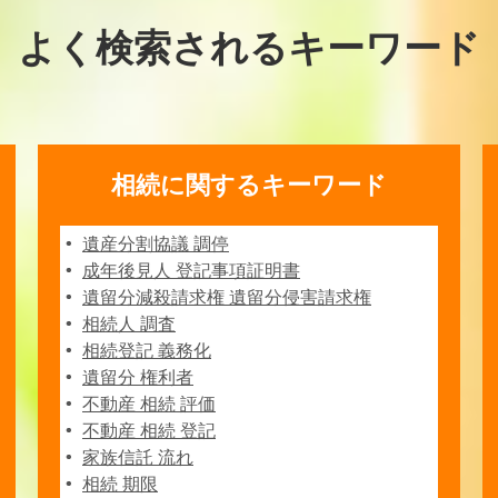
よく検索されるキーワード
相続に関するキーワード
遺産分割協議 調停
成年後見人 登記事項証明書
遺留分減殺請求権 遺留分侵害請求権
相続人 調査
相続登記 義務化
遺留分 権利者
不動産 相続 評価
不動産 相続 登記
家族信託 流れ
相続 期限