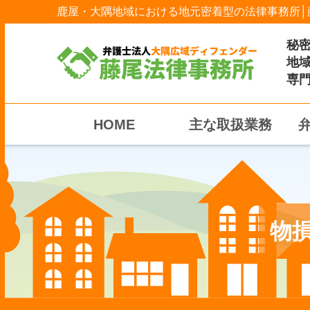
鹿屋・大隅地域における地元密着型の法律事務所│
秘
地
専
HOME
主な取扱業務
物