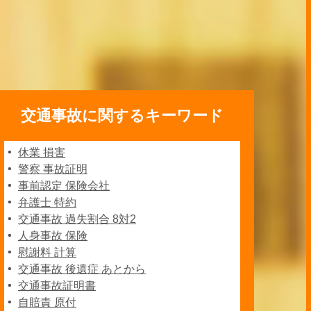
交通事故に関するキーワード
休業 損害
警察 事故証明
事前認定 保険会社
弁護士 特約
交通事故 過失割合 8対2
人身事故 保険
慰謝料 計算
交通事故 後遺症 あとから
交通事故証明書
自賠責 原付