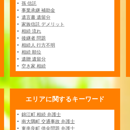
孫 信託
事業承継 補助金
遺言書 遺留分
家族信託 デメリット
相続 流れ
後継者 問題
相続人 行方不明
相続 順位
遺贈 遺留分
空き家 相続
エリアに関するキーワード
錦江町 相続 弁護士
南大隅町 交通事故 弁護士
東串良町 借金問題 弁護士