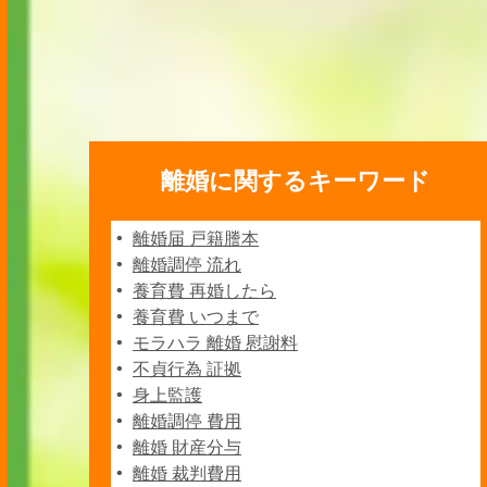
離婚に関するキーワード
離婚届 戸籍謄本
離婚調停 流れ
養育費 再婚したら
養育費 いつまで
モラハラ 離婚 慰謝料
不貞行為 証拠
身上監護
離婚調停 費用
離婚 財産分与
離婚 裁判費用