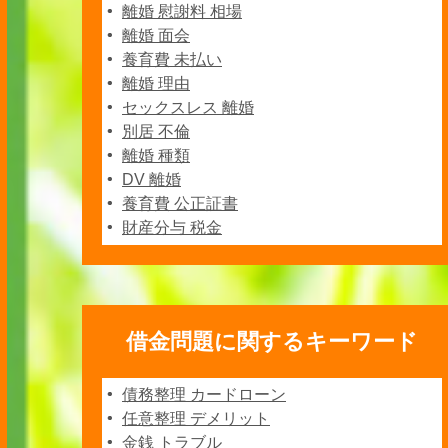
離婚 慰謝料 相場
離婚 面会
養育費 未払い
離婚 理由
セックスレス 離婚
別居 不倫
離婚 種類
DV 離婚
養育費 公正証書
財産分与 税金
借金問題に関するキーワード
債務整理 カードローン
任意整理 デメリット
金銭 トラブル