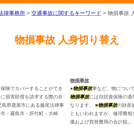
法律事務所
>
交通事故に関するキーワード
>
物損事故 
物損事故 人身切り替え
物損事故
意保険でカバーすることができ
●
物損事故
車など、物につい
者に損害賠償を請求する際の弁
物損事故
には自賠責保険の適
児島県鹿屋市にある藤尾法律事
なります。 ■
物損事故
の財産
於市・霧島市・肝付町・大崎
ともいわれますが、修理費相
価および買替費用の合計額...