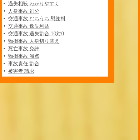
過失相殺 わかりやすく
人身事故 処分
交通事故 むちうち 慰謝料
交通事故 逸失利益
交通事故 過失割合 10対0
物損事故 人身切り替え
死亡事故 免許
物損事故 減点
事故責任 割合
被害者 請求