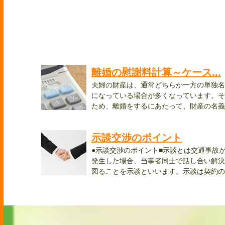
離婚の慰謝料計算～ケース...
夫婦の財産は、通常どちらか一方の単独名
になっている場合が多くなっています。そ
ため、離婚をするにあたって、財産の名義
を...
示談交渉のポイント
●示談交渉のポイント■示談とは交通事故
発生した場合、当事者同士で話し合い解決
図ることを示談といいます。示談は契約の
一...