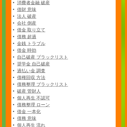
消費者金融 破産
借財 意味
法人 破産
会社 倒産
借金 取り立て
債務 超過
金銭 トラブル
借金 時効
自己破産 ブラックリスト
奨学金 自己破産
過払い金 調査
債権回収 方法
債務整理 ブラックリスト
破産 管財人
個人再生 不認可
債務整理 ローン
借金 一本化
債務 意味
個人再生 流れ