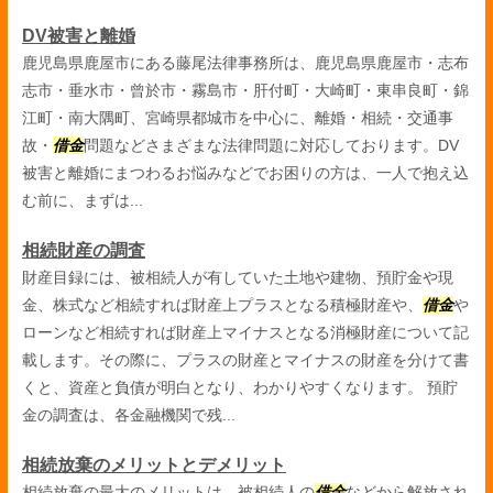
DV被害と離婚
鹿児島県鹿屋市にある藤尾法律事務所は、鹿児島県鹿屋市・志布
志市・垂水市・曾於市・霧島市・肝付町・大崎町・東串良町・錦
江町・南大隅町、宮崎県都城市を中心に、離婚・相続・交通事
故・
借金
問題などさまざまな法律問題に対応しております。DV
被害と離婚にまつわるお悩みなどでお困りの方は、一人で抱え込
む前に、まずは...
相続財産の調査
財産目録には、被相続人が有していた土地や建物、預貯金や現
金、株式など相続すれば財産上プラスとなる積極財産や、
借金
や
ローンなど相続すれば財産上マイナスとなる消極財産について記
載します。その際に、プラスの財産とマイナスの財産を分けて書
くと、資産と負債が明白となり、わかりやすくなります。 預貯
金の調査は、各金融機関で残...
相続放棄のメリットとデメリット
相続放棄の最大のメリットは、被相続人の
借金
などから解放され