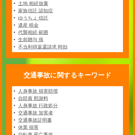
土地 相続放棄
家族信託 認知症
ゆうちょ 信託
遺産 税金
代襲相続 範囲
生前贈与 孫
不当利得返還請求 時効
交通事故に関するキーワード
人身事故 損害賠償
自賠責 慰謝料
人身事故 行政処分
交通事故 加害者
交通事故証明書
休業 損害
自転車 死亡事故