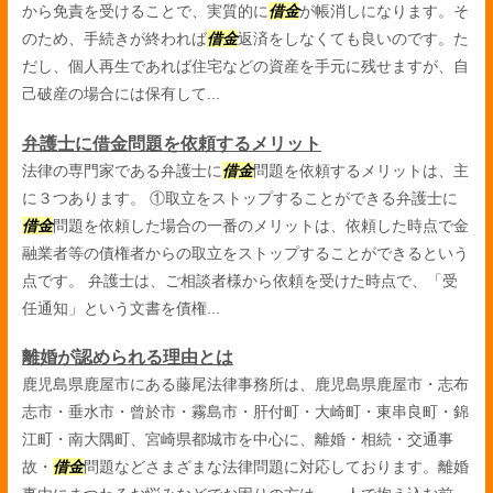
から免責を受けることで、実質的に
借金
が帳消しになります。そ
のため、手続きが終われば
借金
返済をしなくても良いのです。た
だし、個人再生であれば住宅などの資産を手元に残せますが、自
己破産の場合には保有して...
弁護士に借金問題を依頼するメリット
法律の専門家である弁護士に
借金
問題を依頼するメリットは、主
に３つあります。 ①取立をストップすることができる弁護士に
借金
問題を依頼した場合の一番のメリットは、依頼した時点で金
融業者等の債権者からの取立をストップすることができるという
点です。 弁護士は、ご相談者様から依頼を受けた時点で、「受
任通知」という文書を債権...
離婚が認められる理由とは
鹿児島県鹿屋市にある藤尾法律事務所は、鹿児島県鹿屋市・志布
志市・垂水市・曾於市・霧島市・肝付町・大崎町・東串良町・錦
江町・南大隅町、宮崎県都城市を中心に、離婚・相続・交通事
故・
借金
問題などさまざまな法律問題に対応しております。離婚