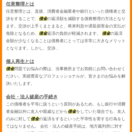
任意整理とは
任意整理とは、直接、消費者金融業者や銀行といった債権者と交
渉をすることで、
借金
の返済額を減額する債務整理の方法となり
ます。交渉が上手くまとまると、将来利息や遅延損害金の支払が
免除となるため、
借金
返済の負担が軽減されます。
借金
の返済
金額が少なくなることは債務者にとっては非常に大きなメリット
となります。しかし、交渉...
個人再生とは
借金
問題でお悩みの際は、当事務所までお気軽にお問い合わせく
ださい。実績豊富なプロフェッショナルが、皆さまのお悩みを解
決いたします。
会社・法人破産の手続き
この債権者を平等に扱うという原則があるため、もし銀行や消費
者金融以外に友人や親戚などから
借金
をしていた場合でも、友人
のみに対して
借金
の返済をするといった平等性を害する行為をし
てはなりません。 会社・法人の破産手続は、地方裁判所に対す