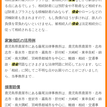
る点にあるでしょう。相続財産には預貯金や不動産など相続すれ
ば財産上プラスとなる積極財産のみならず、
借金
やローンなどの
消極財産も含まれますので、もし負債のほうが多ければ、故人の
負債を背負わないといけません。被相続人の
借金
は法定相続分に
従って相続されることとな...
家族信託の活用例
鹿児島県鹿屋市にある藤尾法律事務所は、鹿児島県鹿屋市・志布
志市・垂水市・曾於市・霧島市・肝付町・大崎町・東串良町・錦
江町・南大隅町、宮崎県都城市を中心に、離婚・相続・交通事
故・
借金
問題などさまざまな法律問題に対応しております。なに
か「相続」に関してご不明な点やお困りのことがございました
ら、当事務所まで...
損害賠償
鹿児島県鹿屋市にある藤尾法律事務所は、鹿児島県鹿屋市・志布
志市・垂水市・曾於市・霧島市・肝付町・大崎町・東串良町・錦
江町・南大隅町、宮崎県都城市を中心に、離婚・相続・交通事