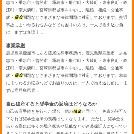
志市・垂水市・曾於市・霧島市・肝付町・大崎町・東串良町・錦
江町・南大隅町、宮崎県都城市を中心に、離婚・相続・交通事
故・
借金
問題などさまざまな法律問題に対応しております。交通
事故にまつわるお悩みなどでお困りの方は、一人で抱え込む前
に、まずは弁護士...
事業承継
鹿児島県鹿屋市にある藤尾法律事務所は、鹿児島県鹿屋市・志布
志市・垂水市・曾於市・霧島市・肝付町・大崎町・東串良町・錦
江町・南大隅町、宮崎県都城市を中心に、離婚・相続・交通事
故・
借金
問題などさまざまな法律問題に対応しております。相続
にまつわるお悩みなどでお困りの方は、一人で抱え込む前に、ま
ずは鹿児島県鹿...
自己破産すると奨学金の返済はどうなるか
自己破産手続きを行った場合、他の
借金
と同じく、免責の許可が
下りれば奨学金返済の義務はなくなります。 ただし、奨学金を
借りる際には多くの場合家族や親戚などが連帯保証人になってい
ることに注意が必要です。奨学金をもらった人が自己破産をして