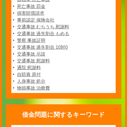
死亡事故 罰金
損害賠償請求
事前認定 保険会社
交通事故 むちうち 慰謝料
交通事故 過失割合 もめる
警察 事故証明
交通事故 過失割合 10対0
交通事故 示談
交通事故 慰謝料
通院 慰謝料
自賠責 原付
人身事故 処分
物損事故 治療費
借金問題に関するキーワード