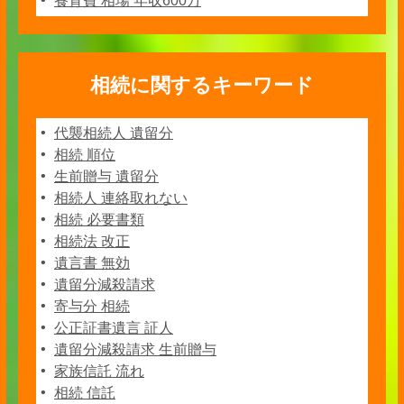
養育費 相場 年収600万
相続に関するキーワード
代襲相続人 遺留分
相続 順位
生前贈与 遺留分
相続人 連絡取れない
相続 必要書類
相続法 改正
遺言書 無効
遺留分減殺請求
寄与分 相続
公正証書遺言 証人
遺留分減殺請求 生前贈与
家族信託 流れ
相続 信託