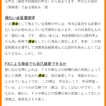
る申立（破産手続開始の申立）から始まります。申立人が貸主
（債権者）である場合を「債...
過払い金返還請求
いま
借金
として抱えている債務の中には、本当は返済する必要の
ないものが紛れ込んでいる可能性があります。その代表的なもの
が「過払い金」です。 過払い金とは、利息制限法の上限利率よ
りも高い利率で
借金
をしていた場合に発生します。本来、この利
息制限法を遵守して消費者金融業者などは貸付行為をしなくては
なりません。しかし、10...
FXによる借金でも自己破産できるか
巷に広がる噂によれば、ＦＸや株などの投機行為の失敗によって
生じた債務、すなわち
借金
は、自己破産しても、免除されない、
とされているようです。 この噂は、半分正しくて、半分間違っ
ている、というのが正解です（要は、正しくはないのです）。す
なわち、確かに、ＦＸや株などの投機行為の失敗によって生じた
債務は、破産法２５２条１...