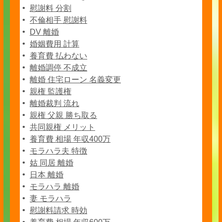
慰謝料 分割
不倫相手 慰謝料
DV 離婚
婚姻費用 計算
養育費 払わない
離婚調停 不成立
離婚 住宅ローン 名義変更
親権 監護権
離婚裁判 流れ
親権 父親 勝ち取る
共同親権 メリット
養育費 相場 年収400万
モラハラ夫 特徴
姑 同居 離婚
日本 離婚
モラハラ 離婚
妻 モラハラ
慰謝料請求 時効