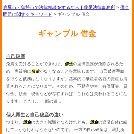
鹿屋市・曽於市で法律相談をするなら｜藤尾法律事務所
>
借金
問題に関するキーワード
>
ギャンブル 借金
ギャンブル 借金
自己破産
免責を受けることができれば、
借金
の返済義務が免除されるた
め、実質的に
借金
がなくなることを意味します。 自己破産手続
を行うと債務はなくなりますが、基本的に破産者名義の資産も清
算されることになります。そのため、不動産や車、有価証券、貸
付金、預金、現金などが存在すれば、これらは失われることにな
ります。 ただし、一部の資...
個人再生と自己破産の違い
つまり、
借金
は大きく減額となるけれども、
借金
の返済自体は続
けていかなければならないのです。 一方の自己破産は、裁判所