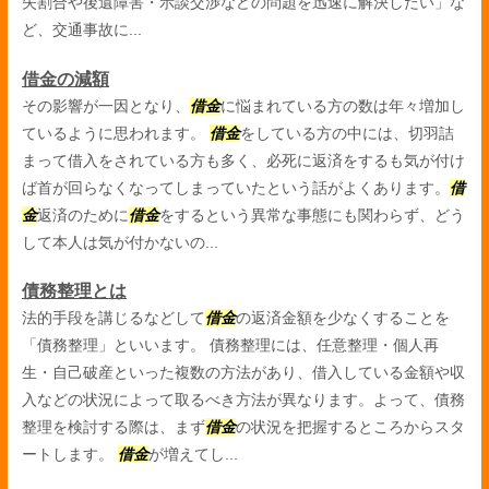
失割合や後遺障害・示談交渉などの問題を迅速に解決したい」な
ど、交通事故に...
借金の減額
その影響が一因となり、
借金
に悩まれている方の数は年々増加し
ているように思われます。
借金
をしている方の中には、切羽詰
まって借入をされている方も多く、必死に返済をするも気が付け
ば首が回らなくなってしまっていたという話がよくあります。
借
金
返済のために
借金
をするという異常な事態にも関わらず、どう
して本人は気が付かないの...
債務整理とは
法的手段を講じるなどして
借金
の返済金額を少なくすることを
「債務整理」といいます。 債務整理には、任意整理・個人再
生・自己破産といった複数の方法があり、借入している金額や収
入などの状況によって取るべき方法が異なります。よって、債務
整理を検討する際は、まず
借金
の状況を把握するところからスタ
ートします。
借金
が増えてし...