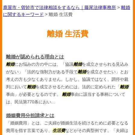
鹿屋市・曽於市で法律相談をするなら｜藤尾法律事務所
>
離婚
に関するキーワード
>
離婚 生活費
離婚 生活費
離婚が認められる理由とは
離婚
にお悩みの方の中には、「協議
離婚
を成立させられる見込み
がない」「法的な強制力がある手段で
離婚
を成立させたい」とお
考えの方も少なくありません。しかし、協議ではなく、調停や裁
判において
離婚
を成立させるためには、法的に定められた「
離婚
事由」が必要となるのです。
離婚
事由に該当する事柄について
は、民法第770条におい...
婚姻費用分担請求とは
「婚姻費用」とは、ご夫婦が婚姻生活を続けるために必要となる
費用を指す言葉であり、
生活費
などがその典型例です。「夫婦は