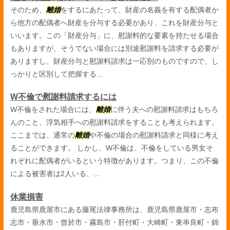
そのため、
離婚
をするにあたって、財産の名義を有する配偶者か
ら他方の配偶者へ財産を分与する必要があり、これを財産分与と
いいます。この「財産分与」に、慰謝料的な要素を持たせる場合
もありますが、そうでない場合には別途慰謝料を請求する必要が
ありますし、財産分与と慰謝料請求は一応別のものですので、し
っかりと区別して把握する...
W不倫で慰謝料請求するには
W不倫をされた場合には、
離婚
に伴う夫への慰謝料請求はもちろ
んのこと、浮気相手への慰謝料請求をすることも考えられます。
ここまでは、通常の
離婚
や不倫の場合の慰謝料請求と同様に考え
ることができます。 しかし、W不倫は、不倫をしている男女そ
れぞれに配偶者がいるという特徴があります。つまり、この不倫
による被害者は2人いる、...
休業損害
鹿児島県鹿屋市にある藤尾法律事務所は、鹿児島県鹿屋市・志布
志市・垂水市・曾於市・霧島市・肝付町・大崎町・東串良町・錦