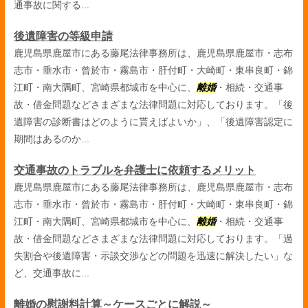
通事故に関する...
後遺障害の等級申請
鹿児島県鹿屋市にある藤尾法律事務所は、鹿児島県鹿屋市・志布
志市・垂水市・曾於市・霧島市・肝付町・大崎町・東串良町・錦
江町・南大隅町、宮崎県都城市を中心に、
離婚
・相続・交通事
故・借金問題などさまざまな法律問題に対応しております。「後
遺障害の診断書はどのように貰えばよいか」、「後遺障害認定に
期間はあるのか...
交通事故のトラブルを弁護士に依頼するメリット
鹿児島県鹿屋市にある藤尾法律事務所は、鹿児島県鹿屋市・志布
志市・垂水市・曾於市・霧島市・肝付町・大崎町・東串良町・錦
江町・南大隅町、宮崎県都城市を中心に、
離婚
・相続・交通事
故・借金問題などさまざまな法律問題に対応しております。「過
失割合や後遺障害・示談交渉などの問題を迅速に解決したい」な
ど、交通事故に...
離婚の慰謝料計算～ケースごとに解説～