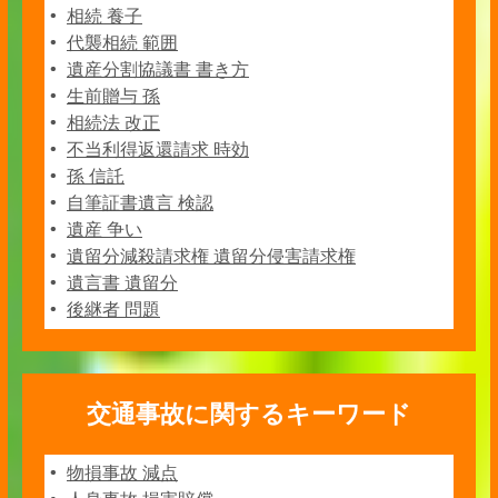
相続 養子
代襲相続 範囲
遺産分割協議書 書き方
生前贈与 孫
相続法 改正
不当利得返還請求 時効
孫 信託
自筆証書遺言 検認
遺産 争い
遺留分減殺請求権 遺留分侵害請求権
遺言書 遺留分
後継者 問題
交通事故に関するキーワード
物損事故 減点