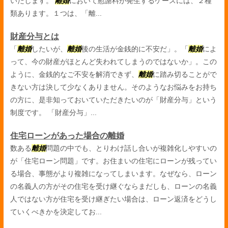
いたします。
離婚
において慰謝料が発生するケースには、２種
類あります。１つは、「離...
財産分与とは
「
離婚
したいが、
離婚
後の生活が金銭的に不安だ」。「
離婚
によ
って、今の財産がほとんど失われてしまうのではないか」。この
ように、金銭的なご不安を解消できず、
離婚
に踏み切ることがで
きない方は決して少なくありません。そのようなお悩みをお持ち
の方に、是非知っておいていただきたいのが「財産分与」という
制度です。 「財産分与」...
住宅ローンがあった場合の離婚
数ある
離婚
問題の中でも、とりわけ話し合いが複雑化しやすいの
が「住宅ローン問題」です。お住まいの住宅にローンが残ってい
る場合、事態がより複雑になってしまいます。なぜなら、ローン
の名義人の方がその住宅を受け継ぐならまだしも、ローンの名義
人ではない方が住宅を受け継ぎたい場合は、ローン返済をどうし
ていくべきかを決定してお...