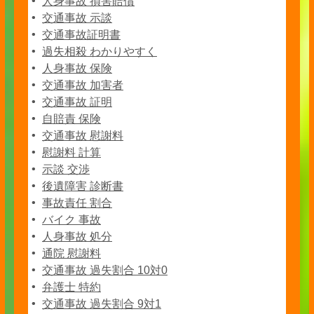
人身事故 損害賠償
交通事故 示談
交通事故証明書
過失相殺 わかりやすく
人身事故 保険
交通事故 加害者
交通事故 証明
自賠責 保険
交通事故 慰謝料
慰謝料 計算
示談 交渉
後遺障害 診断書
事故責任 割合
バイク 事故
人身事故 処分
通院 慰謝料
交通事故 過失割合 10対0
弁護士 特約
交通事故 過失割合 9対1