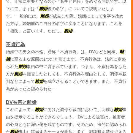
て、非常に重要となるのが「名字と戸籍」をめぐる問題です。以
下にて、まずは「
離婚
後の名字」についてご説明いたしま
す。 一般的には、
離婚
が成立した際、婚姻によって名字を改め
た方は、婚姻前のご自分の名字に戻ることになります。これを
「復氏」と言います。ただし、
離婚
...
不貞行為
婚姻中の男女の不倫、通称「不貞行為」は、DVなどと同様、
離
婚
に至る主な原因の1つだと言えます。 不貞行為は、法的に定め
られた
離婚
事由の中に含まれています。つまり、不貞行為をした
方が
離婚
を拒否したとしても、不貞行為を理由として、調停や裁
判などによって
離婚
を成立させることができます。また、不貞行
為があったと認められた...
DV被害と離婚
これによって、
離婚
に向けた調停や裁判において、明確な
離婚
事
由を提示することができるでしょう。 DVによる被害は、被害者
の心身ともに深い傷を残すものです。そのため、法的に認められ
た
離婚
事由に該当するケースが非常に多く、慰謝料を請求できる