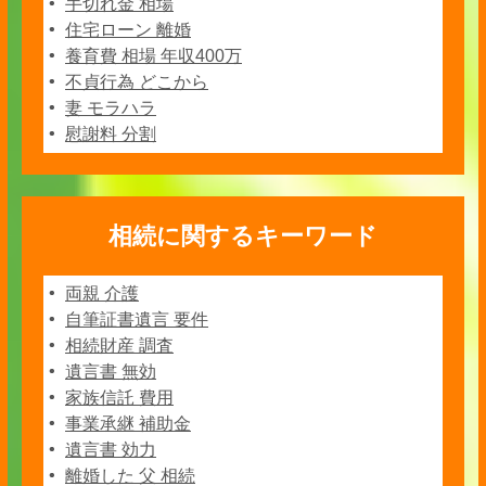
手切れ金 相場
住宅ローン 離婚
養育費 相場 年収400万
不貞行為 どこから
妻 モラハラ
慰謝料 分割
相続に関するキーワード
両親 介護
自筆証書遺言 要件
相続財産 調査
遺言書 無効
家族信託 費用
事業承継 補助金
遺言書 効力
離婚した 父 相続