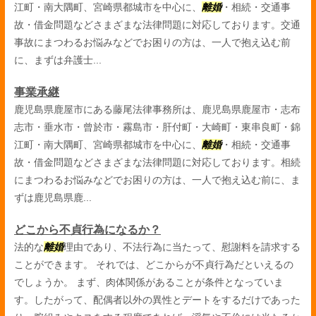
江町・南大隅町、宮崎県都城市を中心に、
離婚
・相続・交通事
故・借金問題などさまざまな法律問題に対応しております。交通
事故にまつわるお悩みなどでお困りの方は、一人で抱え込む前
に、まずは弁護士...
事業承継
鹿児島県鹿屋市にある藤尾法律事務所は、鹿児島県鹿屋市・志布
志市・垂水市・曾於市・霧島市・肝付町・大崎町・東串良町・錦
江町・南大隅町、宮崎県都城市を中心に、
離婚
・相続・交通事
故・借金問題などさまざまな法律問題に対応しております。相続
にまつわるお悩みなどでお困りの方は、一人で抱え込む前に、ま
ずは鹿児島県鹿...
どこから不貞行為になるか？
法的な
離婚
理由であり、不法行為に当たって、慰謝料を請求する
ことができます。 それでは、どこからが不貞行為だといえるの
でしょうか。 まず、肉体関係があることが条件となっていま
す。したがって、配偶者以外の異性とデートをするだけであった