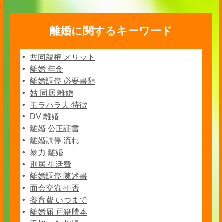
離婚に関するキーワード
共同親権 メリット
離婚 年金
離婚調停 必要書類
姑 同居 離婚
モラハラ夫 特徴
DV 離婚
離婚 公正証書
離婚調停 流れ
暴力 離婚
別居 生活費
離婚調停 陳述書
面会交流 拒否
養育費 いつまで
離婚届 戸籍謄本