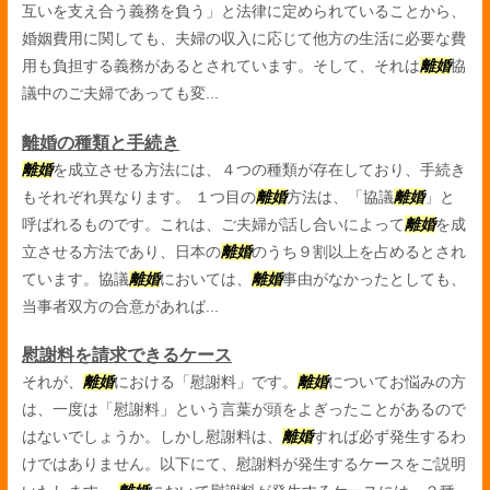
互いを支え合う義務を負う」と法律に定められていることから、
婚姻費用に関しても、夫婦の収入に応じて他方の生活に必要な費
用も負担する義務があるとされています。そして、それは
離婚
協
議中のご夫婦であっても変...
離婚の種類と手続き
離婚
を成立させる方法には、４つの種類が存在しており、手続き
もそれぞれ異なります。 １つ目の
離婚
方法は、「協議
離婚
」と
呼ばれるものです。これは、ご夫婦が話し合いによって
離婚
を成
立させる方法であり、日本の
離婚
のうち９割以上を占めるとされ
ています。協議
離婚
においては、
離婚
事由がなかったとしても、
当事者双方の合意があれば...
慰謝料を請求できるケース
それが、
離婚
における「慰謝料」です。
離婚
についてお悩みの方
は、一度は「慰謝料」という言葉が頭をよぎったことがあるので
はないでしょうか。しかし慰謝料は、
離婚
すれば必ず発生するわ
けではありません。以下にて、慰謝料が発生するケースをご説明