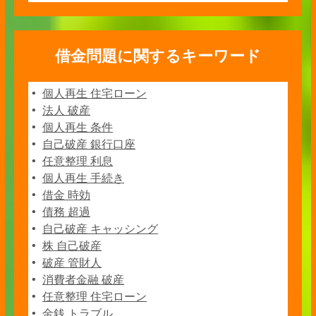
借金問題に関するキーワード
個人再生 住宅ローン
法人 破産
個人再生 条件
自己破産 銀行口座
任意整理 利息
個人再生 手続き
借金 時効
債務 超過
自己破産 キャッシング
株 自己破産
破産 管財人
消費者金融 破産
任意整理 住宅ローン
金銭 トラブル