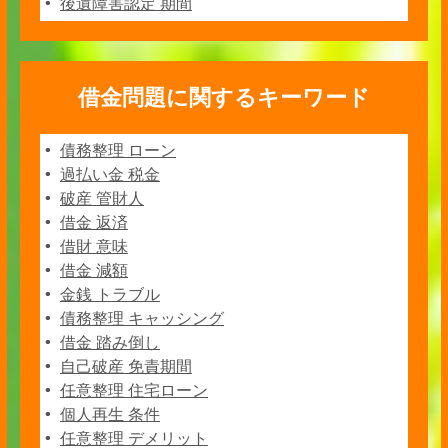
後遺障害認定 期間
借金問題に関するキーワード
債務整理 ローン
過払い金 税金
破産 管財人
借金 返済
借財 意味
借金 減額
金銭 トラブル
債務整理 キャッシング
借金 踏み倒し
自己破産 免責期間
任意整理 住宅ローン
個人再生 条件
任意整理 デメリット