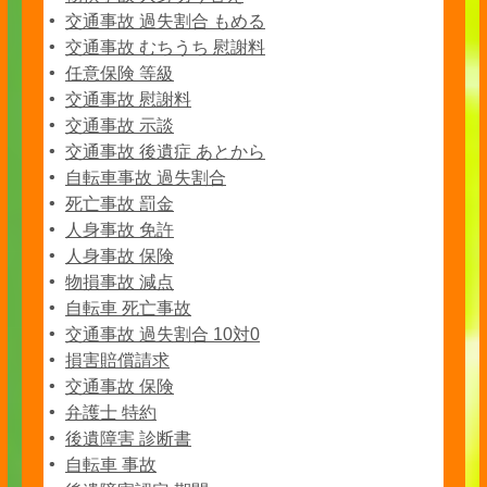
交通事故 過失割合 もめる
交通事故 むちうち 慰謝料
任意保険 等級
交通事故 慰謝料
交通事故 示談
交通事故 後遺症 あとから
自転車事故 過失割合
死亡事故 罰金
人身事故 免許
人身事故 保険
物損事故 減点
自転車 死亡事故
交通事故 過失割合 10対0
損害賠償請求
交通事故 保険
弁護士 特約
後遺障害 診断書
自転車 事故