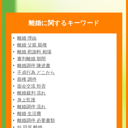
離婚に関するキーワード
離婚 理由
離婚 父親 親権
離婚 慰謝料 相場
審判離婚 期間
離婚調停 陳述書
不貞行為 どこから
親権 調停
面会交流 拒否
離婚裁判 流れ
身上監護
離婚調停 流れ
離婚 生活費
離婚調停 必要書類
姑 同居 離婚