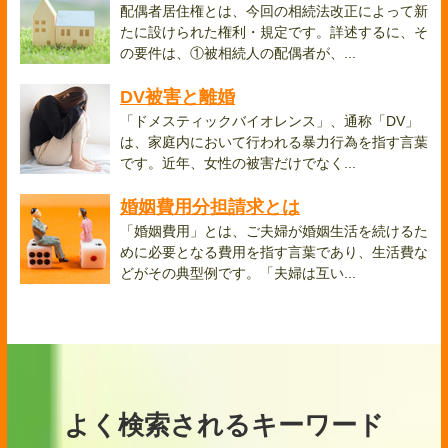
配偶者居住権とは、今回の相続法改正によって新
たに設けられた権利・規定です。詳述するに、そ
の要件は、①被相続人の配偶者が、...
DV被害と離婚
「ドメスティックバイオレンス」、通称「DV」
は、家庭内において行われる暴力行為を指す言葉
です。近年、女性の被害だけでなく...
婚姻費用分担請求とは
「婚姻費用」とは、ご夫婦が婚姻生活を続けるた
めに必要となる費用を指す言葉であり、生活費な
どがその典型例です。「夫婦は互い...
よく検索されるキーワード