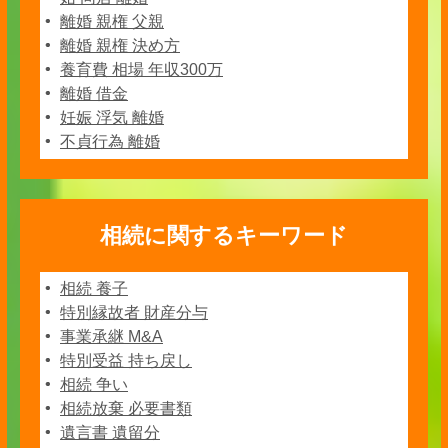
離婚 親権 父親
離婚 親権 決め方
養育費 相場 年収300万
離婚 借金
妊娠 浮気 離婚
不貞行為 離婚
相続に関するキーワード
相続 養子
特別縁故者 財産分与
事業承継 M&A
特別受益 持ち戻し
相続 争い
相続放棄 必要書類
遺言書 遺留分