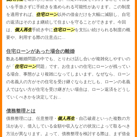
いを手放さずに手続きを進められる可能性があります。この制度
を適用すれば、
住宅ローン
以外の借金だけを大幅に減額し、自宅
の返済はそのまま継続して住まいを守ることができます。今回
は、
個人再生
手続き中に
住宅ローン
を支払い続けられる制度の概
要や、利用する際の注意点に...
住宅ローンがあった場合の離婚
数ある離婚問題の中でも、とりわけ話し合いが複雑化しやすいの
が「
住宅ローン
問題」です。お住まいの住宅にローンが残ってい
る場合、事態がより複雑になってしまいます。なぜなら、ローン
の名義人の方がその住宅を受け継ぐならまだしも、ローンの名義
人ではない方が住宅を受け継ぎたい場合は、ローン返済をどうし
ていくべきかを決定してお...
債務整理とは
債務整理には、任意整理・
個人再生
・自己破産といった複数の方
法があり、借入している金額や収入などの状況によって取るべき
方法が異なります。よって、債務整理を検討する際は、まず借金