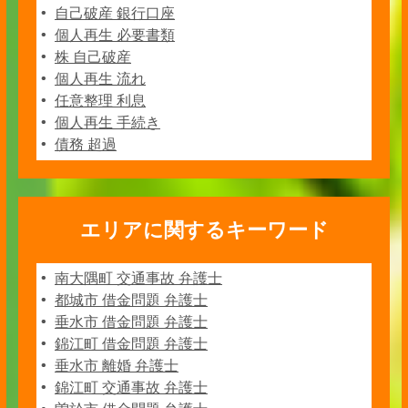
自己破産 銀行口座
個人再生 必要書類
株 自己破産
個人再生 流れ
任意整理 利息
個人再生 手続き
債務 超過
エリアに関するキーワード
南大隅町 交通事故 弁護士
都城市 借金問題 弁護士
垂水市 借金問題 弁護士
錦江町 借金問題 弁護士
垂水市 離婚 弁護士
錦江町 交通事故 弁護士