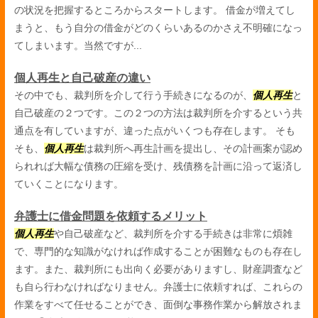
の状況を把握するところからスタートします。 借金が増えてし
まうと、もう自分の借金がどのくらいあるのかさえ不明確になっ
てしまいます。当然ですが...
個人再生と自己破産の違い
その中でも、裁判所を介して行う手続きになるのが、
個人再生
と
自己破産の２つです。この２つの方法は裁判所を介するという共
通点を有していますが、違った点がいくつも存在します。 そも
そも、
個人再生
は裁判所へ再生計画を提出し、その計画案が認め
られれば大幅な債務の圧縮を受け、残債務を計画に沿って返済し
ていくことになります。
弁護士に借金問題を依頼するメリット
個人再生
や自己破産など、裁判所を介する手続きは非常に煩雑
で、専門的な知識がなければ作成することが困難なものも存在し
ます。また、裁判所にも出向く必要がありますし、財産調査など
も自ら行わなければなりません。弁護士に依頼すれば、これらの
作業をすべて任せることができ、面倒な事務作業から解放されま