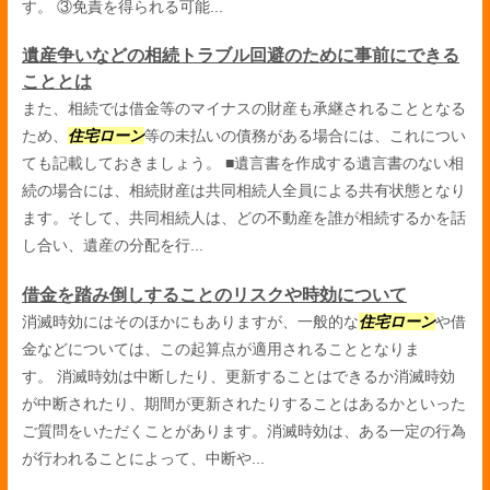
す。 ③免責を得られる可能...
遺産争いなどの相続トラブル回避のために事前にできる
こととは
また、相続では借金等のマイナスの財産も承継されることとなる
ため、
住宅ローン
等の未払いの債務がある場合には、これについ
ても記載しておきましょう。 ■遺言書を作成する遺言書のない相
続の場合には、相続財産は共同相続人全員による共有状態となり
ます。そして、共同相続人は、どの不動産を誰が相続するかを話
し合い、遺産の分配を行...
借金を踏み倒しすることのリスクや時効について
消滅時効にはそのほかにもありますが、一般的な
住宅ローン
や借
金などについては、この起算点が適用されることとなりま
す。 消滅時効は中断したり、更新することはできるか消滅時効
が中断されたり、期間が更新されたりすることはあるかといった
ご質問をいただくことがあります。消滅時効は、ある一定の行為
が行われることによって、中断や...