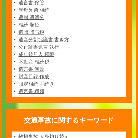
遺言書 保管
異母兄弟 相続
遺贈 遺留分
相続 順位
遺贈 贈与税
遺産分割協議書 書き方
公正証書遺言 執行
成年後見人 権限
不動産 相続税
遺言書 無効
財産目録 作成
限定相続 手続き
遺言書 種類
交通事故に関するキーワード
物損事故 人身切り替え