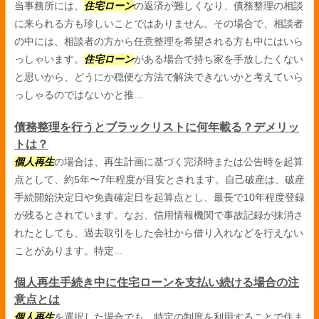
当事務所には、
住宅ローン
の返済が難しくなり、債務整理の相談
に来られる方も珍しいことではありません。その場合で、相談者
の中には、相談者の方から任意整理を希望される方も中にはいら
っしゃいます。
住宅ローン
がある場合で持ち家を手放したくない
と思いから、どうにか穏便な方法で解決できないかと考えていら
っしゃるのではないかと推...
債務整理を行うとブラックリストに何年載る？デメリッ
トは？
個人再生
の場合は、再生計画に基づく完済時または公告時を起算
点として、約5年〜7年程度が目安とされます。自己破産は、破産
手続開始決定日や免責確定日を起算点とし、最長で10年程度登録
が残るとされています。なお、信用情報機関で事故記録が抹消さ
れたとしても、過去取引をした会社から借り入れなどを行えない
ことがあります。特定...
個人再生手続き中に住宅ローンを支払い続ける場合の注
意点とは
個人再生
を選択した場合でも、特定の制度を利用することで住ま