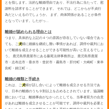
とを指します。法的な離婚理由であり、不法行為に当たって、慰
謝料を請求することができます。 それでは、どこからが不貞行
為だといえるのでしょうか。 まず、肉体関係があることが条件
となっています。したがっ...
離婚が認められる理由とは
つまり、具体的な上記の４つの原因が存在していない場合であっ
ても、ご
夫
婦に婚姻を継続し難い事情があれば、調停や裁判にお
いて離婚を成立させることができる可能性が高いと言えるでしょ
う。 鹿児島県鹿屋市にある藤尾法律事務所は、鹿児島県鹿屋
市・志布志市・垂水市・曾於市・霧島市・肝付町・大崎町・東串
良町・錦江町・...
離婚の種類と手続き
これは、ご
夫
婦が話し合いによって離婚を成立させる方法であ
り、日本の離婚のうち９割以上を占めるとされています。協議離
婚においては、離婚事由がなかったとしても、当事者双方の合意
があれば離婚を成立させることが可能です。調停や裁判を必要と