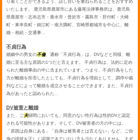
り着くことができるよう、話し合いを重ねられることをおすすめ
いたします。 鹿児島県鹿屋市にある藤尾法律事務所は、鹿児島
県鹿屋市・志布志市・垂水市・曾於市・霧島市・肝付町・大崎
町・東串良町・錦江町・南大隅町、宮崎県都城市を中心に、離
婚・相続・交通事...
不貞行為
婚姻中の男女の
不倫
、通称「不貞行為」は、DVなどと同様、離
婚に至る主な原因の1つだと言えます。 不貞行為は、法的に定め
られた離婚事由の中に含まれています。つまり、不貞行為をした
方が離婚を拒否したとしても、不貞行為を理由として、調停や裁
判などによって離婚を成立させることができます。また、不貞行
為があったと認められた...
DV被害と離婚
また、ご
夫
婦間においても、同意のない性行為は性的DVと認定
される可能性があります。そして、DV被害者の方の中には、
「原因は自身にある」「自身は被害者とは言えない」など、ご自
身の現状を正しく認識できていない方も少なくありません。まず