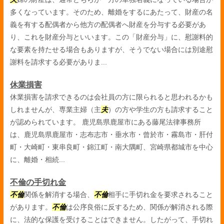
多くなっています。そのため、離婚をするにあたって、財産の名
義を有する配偶者から他方の配偶者へ財産を分与する必要があ
り、これを財産分与といいます。この「財産分与」に、慰謝料的
な要素を持たせる場合もありますが、そうでない場合には別途慰
謝料を請求する必要がありま...
休業損害
休業損害を請求できるのは会社員の方に限られると思われるかも
しれませんが、専業主婦（主
夫
）の方や学生の方も請求すること
が認められています。 鹿児島県鹿屋市にある藤尾法律事務所
は、鹿児島県鹿屋市・志布志市・垂水市・曾於市・霧島市・肝付
町・大崎町・東串良町・錦江町・南大隅町、宮崎県都城市を中心
に、離婚・相続...
不倫の手切れ金
不倫
関係を解消する場合、
不倫
相手に手切れ金を要求されること
があります。
不倫
は公序良俗に反するため、関係が解消される際
に、法的な保護を受けることはできません。したがって、手切れ