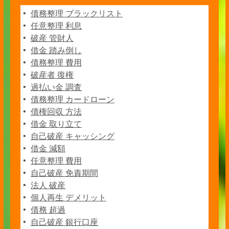
債務整理 ブラックリスト
任意整理 利息
破産 管財人
借金 踏み倒し
債務整理 費用
破産者 復権
過払い金 調査
債務整理 カードローン
債権回収 方法
借金 取り立て
自己破産 キャッシング
借金 減額
任意整理 費用
自己破産 免責期間
法人 破産
個人再生 デメリット
債務 超過
自己破産 銀行口座