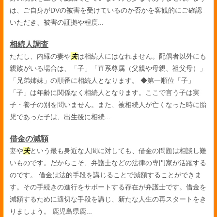
は、ご自身がDVの被害を受けているのか否かを客観的にご確認
いただき、被害の証拠や程度...
相続人調査
ただし、内縁の妻や
夫
は相続人にはなれません。配偶者以外にも
親族がいる場合は、「子」「直系尊属（父親や母親、祖父母）」
「兄弟姉妹」の順番に相続人となります。 ◆第一順位「子」
「子」は年齢に関係なく相続人となります。ここで言う子は実
子・養子の別を問いません。また、被相続人が亡くなった時に胎
児であった子は、出生後に相続...
借金の減額
妻や
夫
という最も身近な人間に対しても、借金の問題は相談し難
いものです。だからこそ、弁護士などの法律の専門家が活躍する
のです。 借金は法的手段を講じることで減額することができま
す。その手続きの進行をサポートする存在が弁護士です。借金を
減額するために適切な手段を講じ、新たな人生の再スタートをき
りましょう。 鹿児島県鹿...