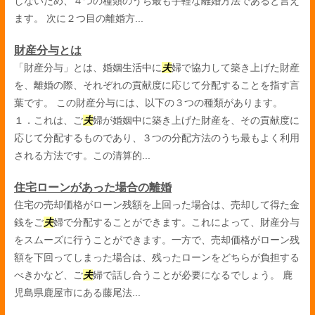
しないため、４つの種類のうち最も手軽な離婚方法であると言え
ます。 次に２つ目の離婚方...
財産分与とは
「財産分与」とは、婚姻生活中に
夫
婦で協力して築き上げた財産
を、離婚の際、それぞれの貢献度に応じて分配することを指す言
葉です。 この財産分与には、以下の３つの種類があります。
１．これは、ご
夫
婦が婚姻中に築き上げた財産を、その貢献度に
応じて分配するものであり、３つの分配方法のうち最もよく利用
される方法です。この清算的...
住宅ローンがあった場合の離婚
住宅の売却価格がローン残額を上回った場合は、売却して得た金
銭をご
夫
婦で分配することができます。これによって、財産分与
をスムーズに行うことができます。一方で、売却価格がローン残
額を下回ってしまった場合は、残ったローンをどちらが負担する
べきかなど、ご
夫
婦で話し合うことが必要になるでしょう。 鹿
児島県鹿屋市にある藤尾法...