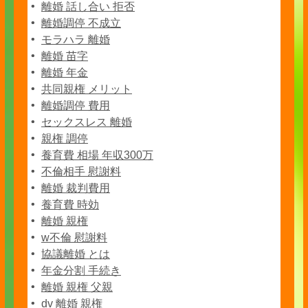
離婚 話し合い 拒否
離婚調停 不成立
モラハラ 離婚
離婚 苗字
離婚 年金
共同親権 メリット
離婚調停 費用
セックスレス 離婚
親権 調停
養育費 相場 年収300万
不倫相手 慰謝料
離婚 裁判費用
養育費 時効
離婚 親権
w不倫 慰謝料
協議離婚 とは
年金分割 手続き
離婚 親権 父親
dv 離婚 親権