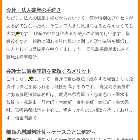
会社・法人破産の手続き
ただし、法人の破産手続だからといって、何か特別なプロセスが
ある訳ではないため、そこまで大きな負担になると考えなくても
大丈
夫
です。 破産の申立は代表者が法人の名前で行います。取
締役会など、解散に関わる社内規定に則した形で決議を採択し、
法人として自己破産を申立てましょう。 鹿児島県鹿屋市にある
藤尾法律事務所...
弁護士に借金問題を依頼するメリット
こうした工
夫
によって、自身で自己破産手続をする場合よりも免
責許可決定を得られる可能性が高まるのです。 鹿児島県鹿屋市
にある藤尾法律事務所は、鹿児島県鹿屋市・志布志市・垂水市・
曾於市・霧島市・肝付町・大崎町・東串良町・錦江町・南大隅
町、宮崎県都城市を中心に、皆さまからのご相談を承っておりま
す。借金問題で...
離婚の慰謝料計算～ケースごとに解説～
夫
婦の財産は、通常どちらか一方の単独名義になっている場合が