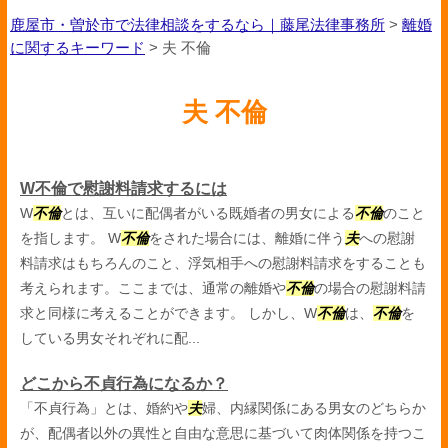
鹿屋市・曽於市で法律相談をするなら｜藤尾法律事務所
>
離婚
に関するキーワード
>
夫 不倫
夫 不倫
W不倫で慰謝料請求するには
W
不倫
とは、互いに配偶者がいる既婚者の男女による
不倫
のこと
を指します。 W
不倫
をされた場合には、離婚に伴う
夫
への慰謝
料請求はもちろんのこと、浮気相手への慰謝料請求をすることも
考えられます。ここまでは、通常の離婚や
不倫
の場合の慰謝料請
求と同様に考えることができます。 しかし、W
不倫
は、
不倫
を
している男女それぞれに配...
どこから不貞行為になるか？
「不貞行為」とは、婚約や
夫
婦、内縁関係にある男女のどちらか
が、配偶者以外の異性と自由な意思に基づいて肉体関係を持つこ