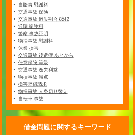
自賠責 慰謝料
交通事故 保険
交通事故 過失割合 8対2
通院 慰謝料
警察 事故証明
物損事故 慰謝料
休業 損害
交通事故 後遺症 あとから
任意保険 等級
交通事故 逸失利益
物損事故 減点
損害賠償請求
物損事故 人身切り替え
自転車 事故
借金問題に関するキーワード