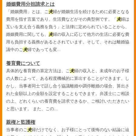
婚姻費用分担請求とは
「婚姻費用」とは、ご
夫
婦が婚姻生活を続けるために必要となる
費用を指す言葉であり、生活費などがその典型例です。「
夫
婦は
互いを支え合う義務を負う」と法律に定められていることから、
婚姻費用に関しても、
夫
婦の収入に応じて他方の生活に必要な費
用も負担する義務があるとされています。そして、それは離婚協
議中のご
夫
婦であっても変...
養育費について
具体的な養育費の算定方法は、ご
夫
婦の収入と、未成年のお子様
の人数によって、ある程度機械的に算出することができます。し
かし、当事者同士で話し合う協議離婚や調停離婚の場合、算出さ
れた金額以上の金額を設定することもできます。弁護士にご相談
の上、どれくらいの養育費を請求できるか、ご検討いただきたい
と思います。 また、この...
親権と監護権
当事者のご
夫
婦だけでなく、お子様にとって後悔のない結論に辿