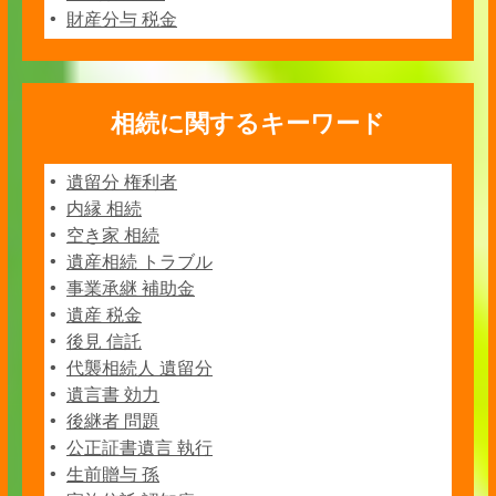
財産分与 税金
相続に関するキーワード
遺留分 権利者
内縁 相続
空き家 相続
遺産相続 トラブル
事業承継 補助金
遺産 税金
後見 信託
代襲相続人 遺留分
遺言書 効力
後継者 問題
公正証書遺言 執行
生前贈与 孫