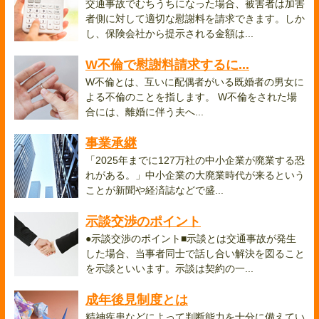
交通事故でむちうちになった場合、被害者は加害
者側に対して適切な慰謝料を請求できます。しか
し、保険会社から提示される金額は...
W不倫で慰謝料請求するに...
W不倫とは、互いに配偶者がいる既婚者の男女に
よる不倫のことを指します。 W不倫をされた場
合には、離婚に伴う夫へ...
事業承継
「2025年までに127万社の中小企業が廃業する恐
れがある。」中小企業の大廃業時代が来るという
ことが新聞や経済誌などで盛...
示談交渉のポイント
●示談交渉のポイント■示談とは交通事故が発生
した場合、当事者同士で話し合い解決を図ること
を示談といいます。示談は契約の一...
成年後見制度とは
精神疾患などによって判断能力を十分に備えてい