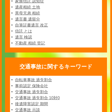
家族信託 認知症
遺産相続 土地
異母兄弟 相続
遺言書 遺留分
自筆証書遺言 改正
信託 とは
遺言 検認
不動産 相続 登記
交通事故に関するキーワード
自転車事故 過失割合
事前認定 保険会社
交通事故 過失割合
交通事故 過失割合 10対0
後遺障害認定 期間
交通事故 示談