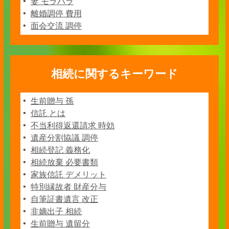
妻 モラハラ
離婚調停 費用
面会交流 調停
相続に関するキーワード
生前贈与 孫
信託 とは
不当利得返還請求 時効
遺産分割協議 調停
相続登記 義務化
相続放棄 必要書類
家族信託 デメリット
特別縁故者 財産分与
自筆証書遺言 改正
非嫡出子 相続
生前贈与 遺留分