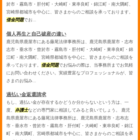
於市・霧島市・肝付町・大崎町・東串良町・錦江町・南大隅町、
宮崎県都城市を中心に、皆さまからのご相談を承っております。
借金問題
でお...
個人再生と自己破産の違い
鹿児島県鹿屋市にある藤尾法律事務所は、鹿児島県鹿屋市・志布
志市・垂水市・曾於市・霧島市・肝付町・大崎町・東串良町・錦
江町・南大隅町、宮崎県都城市を中心に、皆さまからのご相談を
承っております。
借金問題
でお悩みの際は、当事務所までお気軽
にお問い合わせください。実績豊富なプロフェッショナルが、皆
さまのお悩み...
過払い金返還請求
もし、過払い金が存在するかどうか分からないという方は、一
度、
弁護士
などの専門家に相談してみると良いでしょう。 鹿児
島県鹿屋市にある藤尾法律事務所は、鹿児島県鹿屋市・志布志
市・垂水市・曾於市・霧島市・肝付町・大崎町・東串良町・錦江
町・南大隅町、宮崎県都城市を中心に、皆さまからのご相談を承