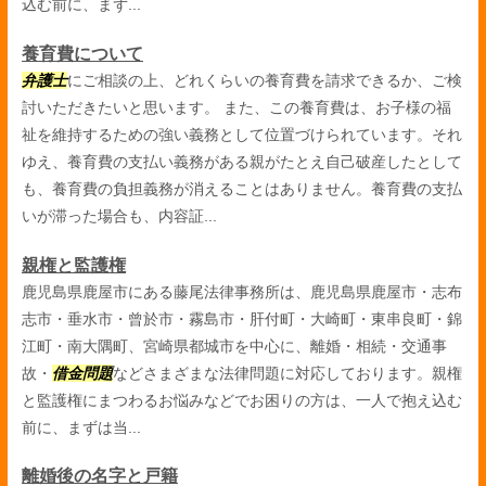
込む前に、まず...
養育費について
弁護士
にご相談の上、どれくらいの養育費を請求できるか、ご検
討いただきたいと思います。 また、この養育費は、お子様の福
祉を維持するための強い義務として位置づけられています。それ
ゆえ、養育費の支払い義務がある親がたとえ自己破産したとして
も、養育費の負担義務が消えることはありません。養育費の支払
いが滞った場合も、内容証...
親権と監護権
鹿児島県鹿屋市にある藤尾法律事務所は、鹿児島県鹿屋市・志布
志市・垂水市・曾於市・霧島市・肝付町・大崎町・東串良町・錦
江町・南大隅町、宮崎県都城市を中心に、離婚・相続・交通事
故・
借金問題
などさまざまな法律問題に対応しております。親権
と監護権にまつわるお悩みなどでお困りの方は、一人で抱え込む
前に、まずは当...
離婚後の名字と戸籍