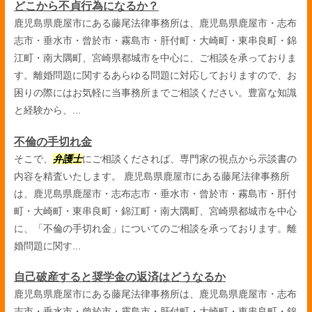
どこから不貞行為になるか？
鹿児島県鹿屋市にある藤尾法律事務所は、鹿児島県鹿屋市・志布
志市・垂水市・曾於市・霧島市・肝付町・大崎町・東串良町・錦
江町・南大隅町、宮崎県都城市を中心に、ご相談を承っておりま
す。離婚問題に関するあらゆる問題に対応しておりますので、お
困りの際にはお気軽に当事務所までご相談ください。豊富な知識
と経験から、...
不倫の手切れ金
そこで、
弁護士
にご相談くだされば、専門家の視点から示談書の
内容を精査いたします。 鹿児島県鹿屋市にある藤尾法律事務所
は、鹿児島県鹿屋市・志布志市・垂水市・曾於市・霧島市・肝付
町・大崎町・東串良町・錦江町・南大隅町、宮崎県都城市を中心
に、「不倫の手切れ金」についてのご相談を承っております。離
婚問題に関す...
自己破産すると奨学金の返済はどうなるか
鹿児島県鹿屋市にある藤尾法律事務所は、鹿児島県鹿屋市・志布
志市・垂水市・曾於市・霧島市・肝付町・大崎町・東串良町・錦