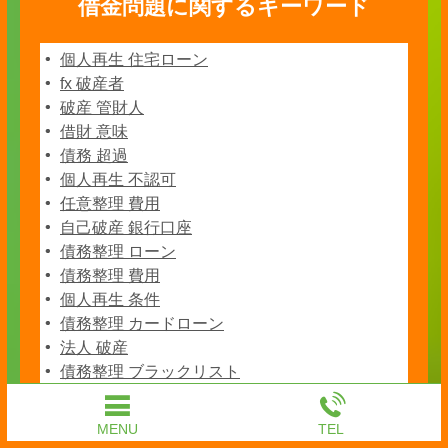
借金問題に関するキーワード
個人再生 住宅ローン
fx 破産者
破産 管財人
借財 意味
債務 超過
個人再生 不認可
任意整理 費用
自己破産 銀行口座
債務整理 ローン
債務整理 費用
個人再生 条件
債務整理 カードローン
法人 破産
債務整理 ブラックリスト
債権回収 方法
債務整理 キャッシング
MENU
TEL
クレジットカード 破産者