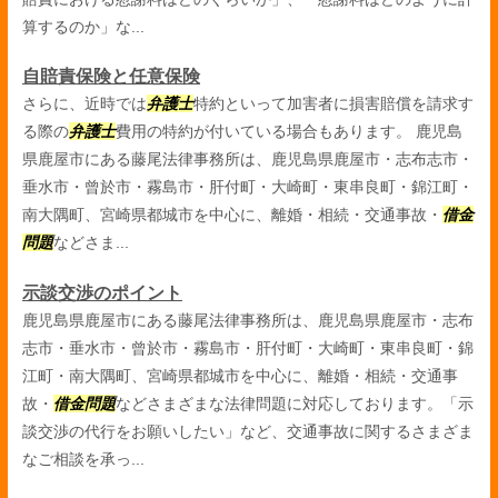
算するのか」な...
自賠責保険と任意保険
さらに、近時では
弁護士
特約といって加害者に損害賠償を請求す
る際の
弁護士
費用の特約が付いている場合もあります。 鹿児島
県鹿屋市にある藤尾法律事務所は、鹿児島県鹿屋市・志布志市・
垂水市・曾於市・霧島市・肝付町・大崎町・東串良町・錦江町・
南大隅町、宮崎県都城市を中心に、離婚・相続・交通事故・
借金
問題
などさま...
示談交渉のポイント
鹿児島県鹿屋市にある藤尾法律事務所は、鹿児島県鹿屋市・志布
志市・垂水市・曾於市・霧島市・肝付町・大崎町・東串良町・錦
江町・南大隅町、宮崎県都城市を中心に、離婚・相続・交通事
故・
借金問題
などさまざまな法律問題に対応しております。「示
談交渉の代行をお願いしたい」など、交通事故に関するさまざま
なご相談を承っ...