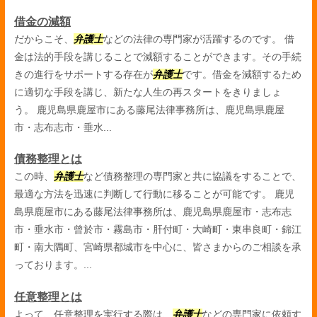
借金の減額
だからこそ、
弁護士
などの法律の専門家が活躍するのです。 借
金は法的手段を講じることで減額することができます。その手続
きの進行をサポートする存在が
弁護士
です。借金を減額するため
に適切な手段を講じ、新たな人生の再スタートをきりましょ
う。 鹿児島県鹿屋市にある藤尾法律事務所は、鹿児島県鹿屋
市・志布志市・垂水...
債務整理とは
この時、
弁護士
など債務整理の専門家と共に協議をすることで、
最適な方法を迅速に判断して行動に移ることが可能です。 鹿児
島県鹿屋市にある藤尾法律事務所は、鹿児島県鹿屋市・志布志
市・垂水市・曾於市・霧島市・肝付町・大崎町・東串良町・錦江
町・南大隅町、宮崎県都城市を中心に、皆さまからのご相談を承
っております。...
任意整理とは
よって、任意整理を実行する際は、
弁護士
などの専門家に依頼す