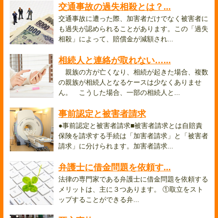
交通事故の過失相殺とは？...
交通事故に遭った際、加害者だけでなく被害者に
も過失が認められることがあります。この「過失
相殺」によって、賠償金が減額され...
相続人と連絡が取れない…...
親族の方が亡くなり、相続が起きた場合、複数
の親族が相続人となるケースは少なくありませ
ん。 こうした場合、一部の相続人と...
事前認定と被害者請求
●事前認定と被害者請求■被害者請求とは自賠責
保険を請求する手続は「加害者請求」と「被害者
請求」に分けられます。加害者請求...
弁護士に借金問題を依頼す...
法律の専門家である弁護士に借金問題を依頼する
メリットは、主に３つあります。 ①取立をスト
ップすることができる弁...