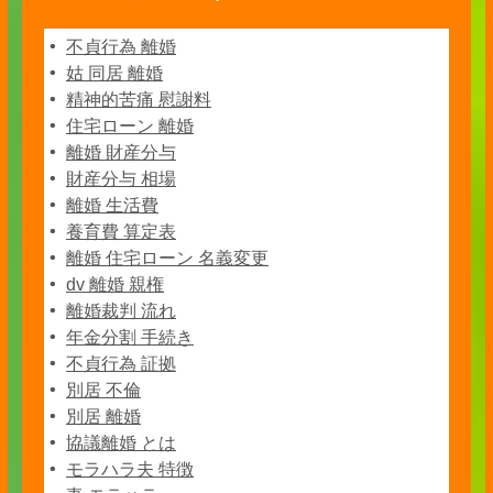
不貞行為 離婚
姑 同居 離婚
精神的苦痛 慰謝料
住宅ローン 離婚
離婚 財産分与
財産分与 相場
離婚 生活費
養育費 算定表
離婚 住宅ローン 名義変更
dv 離婚 親権
離婚裁判 流れ
年金分割 手続き
不貞行為 証拠
別居 不倫
別居 離婚
協議離婚 とは
モラハラ夫 特徴