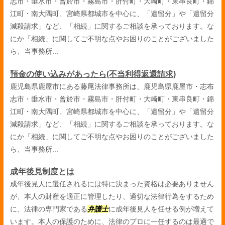
志市・垂水市・曾於市・霧島市・肝付町・大崎町・東串良町・錦
江町・南大隅町、宮崎県都城市を中心に、「遺留分」や「遺留分
減殺請求」など、「相続」に関するご相談を承っております。な
にか「相続」に関してご不明な点やお困りのことがございました
ら、当事務所...
預金の使い込みがあったら(不当利得返還請求)
鹿児島県鹿屋市にある藤尾法律事務所は、鹿児島県鹿屋市・志布
志市・垂水市・曾於市・霧島市・肝付町・大崎町・東串良町・錦
江町・南大隅町、宮崎県都城市を中心に、「遺留分」や「遺留分
減殺請求」など、「相続」に関するご相談を承っております。な
にか「相続」に関してご不明な点やお困りのことがございました
ら、当事務所...
成年後見制度とは
成年後見人に選任されるには特に決まった資格は必要ありません
が、本人の財産を適正に管理したり、適切な法律行為をするため
に、法律の専門家である
弁護士
に成年後見人を任せる例が増えて
います。本人の保護のために、法律のプロに一任するのは最適で