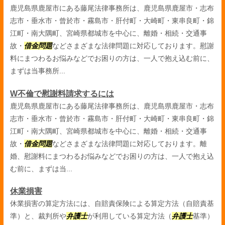
鹿児島県鹿屋市にある藤尾法律事務所は、鹿児島県鹿屋市・志布
志市・垂水市・曾於市・霧島市・肝付町・大崎町・東串良町・錦
江町・南大隅町、宮崎県都城市を中心に、離婚・相続・交通事
故・
借金問題
などさまざまな法律問題に対応しております。慰謝
料にまつわるお悩みなどでお困りの方は、一人で抱え込む前に、
まずは当事務所...
W不倫で慰謝料請求するには
鹿児島県鹿屋市にある藤尾法律事務所は、鹿児島県鹿屋市・志布
志市・垂水市・曾於市・霧島市・肝付町・大崎町・東串良町・錦
江町・南大隅町、宮崎県都城市を中心に、離婚・相続・交通事
故・
借金問題
などさまざまな法律問題に対応しております。離
婚、慰謝料にまつわるお悩みなどでお困りの方は、一人で抱え込
む前に、まずは当...
休業損害
休業損害の算定方法には、自賠責保険による算定方法（自賠責基
準）と、裁判所や
弁護士
が利用している算定方法（
弁護士
基準）