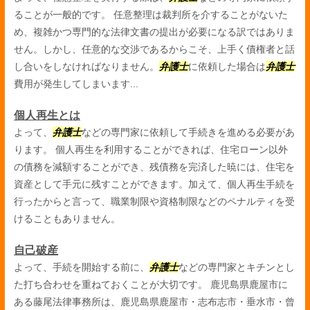
ることが一般的です。 任意整理は裁判所を介することがないた
め、複雑かつ専門的な法律文書の提出が必要になる訳ではありま
せん。しかし、任意的な交渉であるからこそ、上手く債権者と話
し合いをしなければなりません。
弁護士
に依頼した場合は
弁護士
費用が発生してしまいます...
個人再生とは
よって、
弁護士
などの専門家に依頼して手続きを進める必要があ
ります。 個人再生を利用することができれば、住宅ローン以外
の債務を減額することができ、残債務を完済した暁には、住宅を
資産として手元に残すことができます。加えて、個人再生手続を
行ったからと言って、職業制限や資格制限などのペナルティを受
けることもありません。
自己破産
よって、手続を開始する前に、
弁護士
などの専門家とキチンとし
た打ち合わせを重ねておくことが大切です。 鹿児島県鹿屋市に
ある藤尾法律事務所は、鹿児島県鹿屋市・志布志市・垂水市・曾