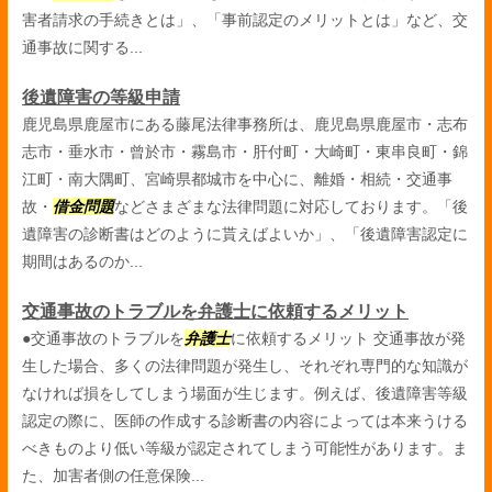
害者請求の手続きとは」、「事前認定のメリットとは」など、交
通事故に関する...
後遺障害の等級申請
鹿児島県鹿屋市にある藤尾法律事務所は、鹿児島県鹿屋市・志布
志市・垂水市・曾於市・霧島市・肝付町・大崎町・東串良町・錦
江町・南大隅町、宮崎県都城市を中心に、離婚・相続・交通事
故・
借金問題
などさまざまな法律問題に対応しております。「後
遺障害の診断書はどのように貰えばよいか」、「後遺障害認定に
期間はあるのか...
交通事故のトラブルを弁護士に依頼するメリット
●交通事故のトラブルを
弁護士
に依頼するメリット 交通事故が発
生した場合、多くの法律問題が発生し、それぞれ専門的な知識が
なければ損をしてしまう場面が生じます。例えば、後遺障害等級
認定の際に、医師の作成する診断書の内容によっては本来うける
べきものより低い等級が認定されてしまう可能性があります。ま
た、加害者側の任意保険...