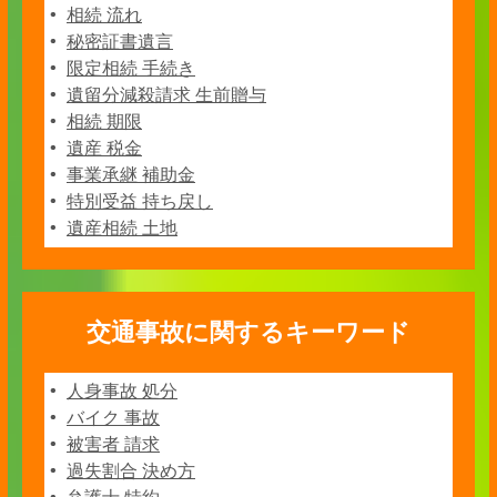
相続 流れ
秘密証書遺言
限定相続 手続き
遺留分減殺請求 生前贈与
相続 期限
遺産 税金
事業承継 補助金
特別受益 持ち戻し
遺産相続 土地
交通事故に関するキーワード
人身事故 処分
バイク 事故
被害者 請求
過失割合 決め方