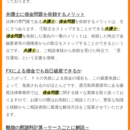
っております。
弁護士に借金問題を依頼するメリット
法律の専門家である
弁護士
に
借金問題
を依頼するメリットは、主
に３つあります。 ①取立をストップすることができる
弁護士
に
借金問題
を依頼した場合の一番のメリットは、依頼した時点で金
融業者等の債権者からの取立をストップすることができるという
点です。
弁護士
は、ご相談者様から依頼を受けた時点で、「受
任通知」という文書を債権...
FXによる借金でも自己破産できるか
したがって、ＦＸの失敗による借金の場合も、この裁量免責に
よって、免責されるのがほとんどです。鹿児島県鹿屋市にある藤
尾法律事務所では、
借金問題
に関する様々な業務を取り扱ってお
りますので、お困りの際はお気軽にご相談ください。豊富な知識
と経験からご相談者様に最適な解決方法をご提案させていただき
ます。
離婚の慰謝料計算～ケースごとに解説～