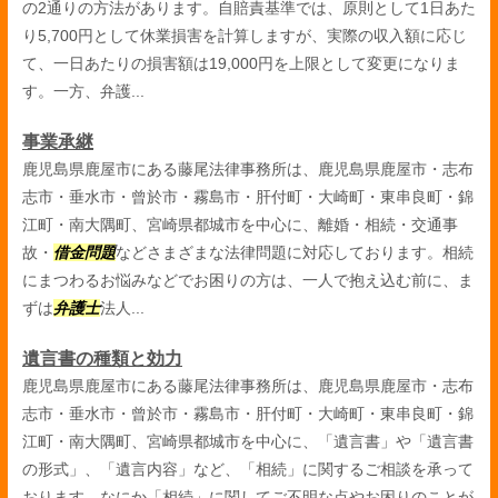
の2通りの方法があります。自賠責基準では、原則として1日あた
り5,700円として休業損害を計算しますが、実際の収入額に応じ
て、一日あたりの損害額は19,000円を上限として変更になりま
す。一方、弁護...
事業承継
鹿児島県鹿屋市にある藤尾法律事務所は、鹿児島県鹿屋市・志布
志市・垂水市・曾於市・霧島市・肝付町・大崎町・東串良町・錦
江町・南大隅町、宮崎県都城市を中心に、離婚・相続・交通事
故・
借金問題
などさまざまな法律問題に対応しております。相続
にまつわるお悩みなどでお困りの方は、一人で抱え込む前に、ま
ずは
弁護士
法人...
遺言書の種類と効力
鹿児島県鹿屋市にある藤尾法律事務所は、鹿児島県鹿屋市・志布
志市・垂水市・曾於市・霧島市・肝付町・大崎町・東串良町・錦
江町・南大隅町、宮崎県都城市を中心に、「遺言書」や「遺言書
の形式」、「遺言内容」など、「相続」に関するご相談を承って
おります。なにか「相続」に関してご不明な点やお困りのことが