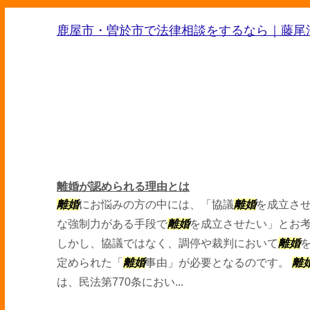
鹿屋市・曽於市で法律相談をするなら｜藤尾
離婚が認められる理由とは
離婚
にお悩みの方の中には、「協議
離婚
を成立さ
な強制力がある手段で
離婚
を成立させたい」とお
しかし、協議ではなく、調停や裁判において
離婚
定められた「
離婚
事由」が必要となるのです。
離
は、民法第770条におい...