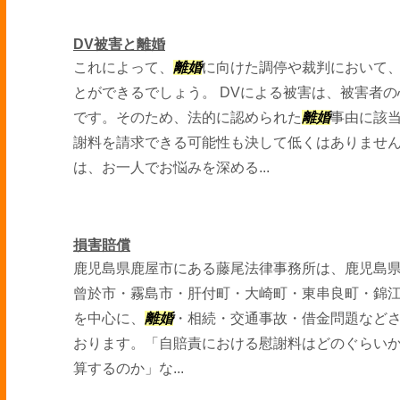
DV被害と離婚
これによって、
離婚
に向けた調停や裁判において
とができるでしょう。 DVによる被害は、被害者
です。そのため、法的に認められた
離婚
事由に該
謝料を請求できる可能性も決して低くはありません
は、お一人でお悩みを深める...
損害賠償
鹿児島県鹿屋市にある藤尾法律事務所は、鹿児島
曾於市・霧島市・肝付町・大崎町・東串良町・錦
を中心に、
離婚
・相続・交通事故・借金問題など
おります。「自賠責における慰謝料はどのぐらい
算するのか」な...