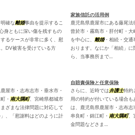
家族信託の活用例
、明確な
離婚
事由を提示するこ
鹿児島県鹿屋市にある藤尾法
の心身ともに深い傷を残すもの
曾於市・霧島市・肝付町・大
当するケースが非常に多く、慰
を中心に、
離婚
・相続・交通
。DV被害を受けている方
おります。なにか「相続」に
ら、当事務所まで...
自賠責保険と任意保険
県鹿屋市・志布志市・垂水市・
さらに、近時では
弁護士
特約
江町・
南大隅町
、宮崎県都城市
用の特約が付いている場合も
さまざまな法律問題に対応して
は、鹿児島県鹿屋市・志布志
か」、「慰謝料はどのように計
串良町・錦江町・
南大隅町
、
金問題などさま...