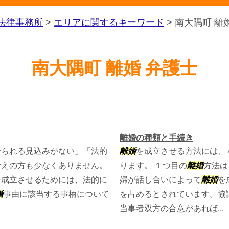
法律事務所
>
エリアに関するキーワード
>
南大隅町 離
南大隅町 離婚 弁護士
離婚の種類と手続き
せられる見込みがない」「法的
離婚
を成立させる方法には、
考えの方も少なくありません。
ります。 １つ目の
離婚
方法は
を成立させるためには、法的に
婦が話し合いによって
離婚
を
婚
事由に該当する事柄について
を占めるとされています。協
当事者双方の合意があれば...