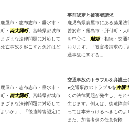
事前認定と被害者請求
県鹿屋市・志布志市・垂水市・
鹿児島県鹿屋市にある藤尾法
江町・
南大隅町
、宮崎県都城市
曾於市・霧島市・肝付町・大
さまざまな法律問題に対応して
を中心に、
離婚
・相続・交通
「死亡事故を起こすと免許はど
おります。「被害者請求の手
通事故に関する...
交通事故のトラブルを弁護士
県鹿屋市・志布志市・垂水市・
●交通事故のトラブルを
弁護
江町・
南大隅町
、宮崎県都城市
くの法律問題が発生し、それ
さまざまな法律問題に対応して
生じます。例えば、後遺障害
ばよいか」、「後遺障害認定に
っては本来うけるべきものよ
また、加害者側の任意保険...