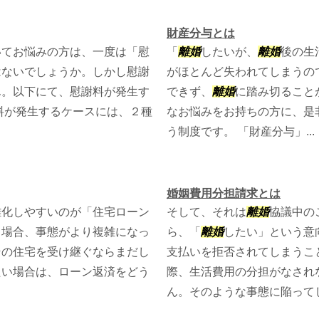
財産分与とは
いてお悩みの方は、一度は「慰
「
離婚
したいが、
離婚
後の生
はないでしょうか。しかし慰謝
がほとんど失われてしまうの
ん。以下にて、慰謝料が発生す
できず、
離婚
に踏み切ること
料が発生するケースには、２種
なお悩みをお持ちの方に、是
う制度です。 「財産分与」...
婚姻費用分担請求とは
雑化しやすいのが「住宅ローン
そして、それは
離婚
協議中の
る場合、事態がより複雑になっ
ら、「
離婚
したい」という意
その住宅を受け継ぐならまだし
支払いを拒否されてしまうこ
たい場合は、ローン返済をどう
際、生活費用の分担がなされ
ん。そのような事態に陥ってしま