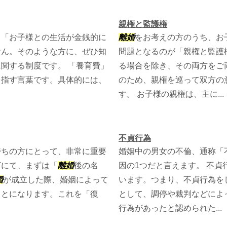
親権と監護権
、「お子様との生活が金銭的に
離婚
をお考えの方のうち、お
せん。そのような方に、ぜひ知
問題となるのが「親権と監護
関する制度です。 「養育費」
る場合を除き、その両方をご
を指す言葉です。具体的には、
のため、親権を巡って双方の
す。 お子様の親権は、主に...
不貞行為
持ちの方にとって、非常に重要
婚姻中の男女の不倫、通称「
下にて、まずは「
離婚
後の名
因の1つだと言えます。 不貞
婚
が成立した際、婚姻によって
います。つまり、不貞行為を
ことになります。これを「復
として、調停や裁判などによ
行為があったと認められた...