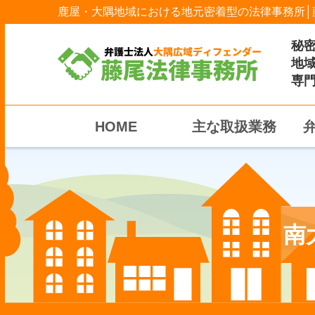
鹿屋・大隅地域における地元密着型の法律事務所│
秘
地
専
HOME
主な取扱業務
南