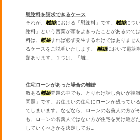
慰謝料を請求できるケース
それが、
離婚
における「慰謝料」です。
離婚
につ
謝料」という言葉が頭をよぎったことがあるので
料は、
離婚
すれば必ず発生するわけではありませ
るケースをご説明いたします。
離婚
において慰謝
類あります。１つは、「離...
住宅ローンがあった場合の離婚
数ある
離婚
問題の中でも、とりわけ話し合いが複
問題」です。お住まいの住宅にローンが残ってい
てしまいます。なぜなら、ローンの名義人の方が
も、ローンの名義人ではない方が住宅を受け継ぎ
していくべきかを決定してお...