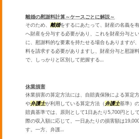
離婚の慰謝料計算～ケースごとに解説～
そのため、
離婚
をするにあたって、財産の名義を
へ財産を分与する必要があり、これを財産分与と
に、慰謝料的な要素を持たせる場合もありますが
料を請求する必要がありますし、財産分与と慰謝
で、しっかりと区別して把握する...
休業損害
休業損害の算定方法には、自賠責保険による算定
や
弁護士
が利用している算定方法（
弁護士
基準）
賠責基準では、原則として1日あたり5,700円と
際の収入額に応じて、一日あたりの損害額は19,0
す。一方、弁護...