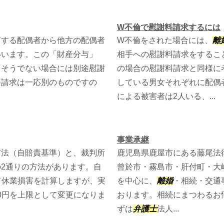
W不倫で慰謝料請求するには
有する配偶者から他方の配偶者
W不倫をされた場合には、
離
いいます。この「財産分与」
相手への慰謝料請求をするこ
、そうでない場合には別途慰謝
の場合の慰謝料請求と同様に
料請求は一応別のものですの
している男女それぞれに配偶
による被害者は2人いる、...
事業承継
方法（自賠責基準）と、裁判所
鹿児島県鹿屋市にある藤尾法
の2通りの方法があります。自
曾於市・霧島市・肝付町・大
して休業損害を計算しますが、実
を中心に、
離婚
・相続・交通
00円を上限として変更になりま
おります。相続にまつわるお
ずは
弁護士
法人...