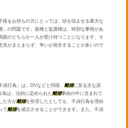
子様をお持ちの方にとっては、頭を悩ませる重大な
権」の問題です。親権と監護権は、特別な事情があ
両親のどちらか一人が受け持つことになります。そ
意見がまとまらず、争いが発生することが多いので
不貞行為」は、DVなどと同様、
離婚
に至る主な原
行為は、法的に定められた
離婚
事由の中に含まれて
した方が
離婚
を拒否したとしても、不貞行為を理由
って
離婚
を成立させることができます。また、不貞