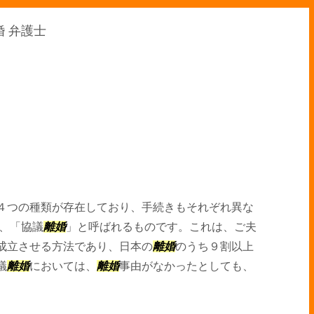
婚 弁護士
４つの種類が存在しており、手続きもそれぞれ異な
、「協議
離婚
」と呼ばれるものです。これは、ご夫
成立させる方法であり、日本の
離婚
のうち９割以上
議
離婚
においては、
離婚
事由がなかったとしても、