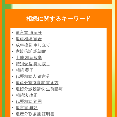
相続に関するキーワード
遺言書 遺留分
遺産相続 割合
成年後見 申し立て
家族信託 認知症
土地 相続放棄
特別受益 持ち戻し
相続 養子
代襲相続人 遺留分
遺産分割協議書 書き方
遺留分減殺請求 生前贈与
相続法 改正
代襲相続 範囲
遺言書 無効
遺産分割協議 証明書