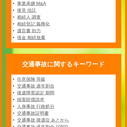
事業承継 M&A
後見 信託
相続人 調査
相続登記 義務化
遺言書 効力
借金 相続放棄
交通事故に関するキーワード
任意保険 等級
交通事故 過失割合
後遺障害認定 期間
損害賠償請求
人身事故 行政処分
交通事故証明書
交通事故 後遺症 あとから
交通事故 過失割合 10対0