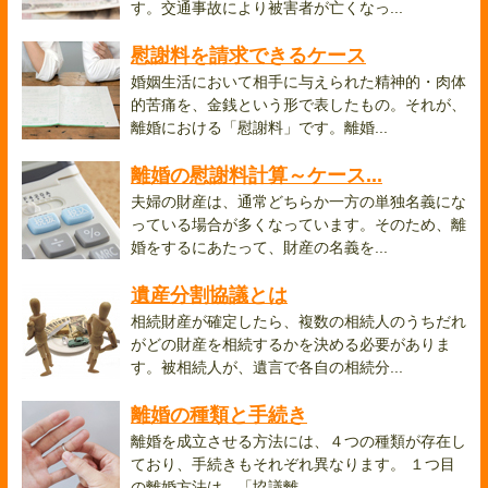
す。交通事故により被害者が亡くなっ...
慰謝料を請求できるケース
婚姻生活において相手に与えられた精神的・肉体
的苦痛を、金銭という形で表したもの。それが、
離婚における「慰謝料」です。離婚...
離婚の慰謝料計算～ケース...
夫婦の財産は、通常どちらか一方の単独名義にな
っている場合が多くなっています。そのため、離
婚をするにあたって、財産の名義を...
遺産分割協議とは
相続財産が確定したら、複数の相続人のうちだれ
がどの財産を相続するかを決める必要がありま
す。被相続人が、遺言で各自の相続分...
離婚の種類と手続き
離婚を成立させる方法には、４つの種類が存在し
ており、手続きもそれぞれ異なります。 １つ目
の離婚方法は、「協議離...