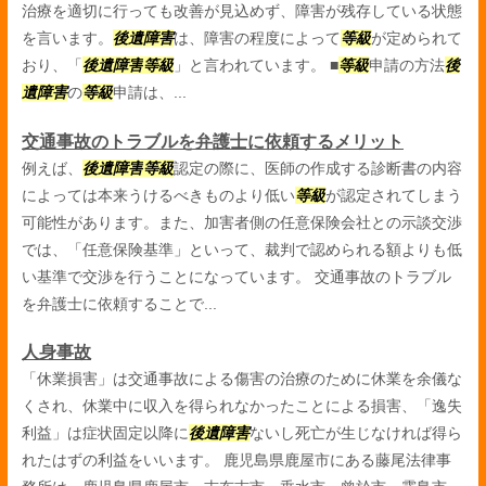
治療を適切に行っても改善が見込めず、障害が残存している状態
を言います。
後遺障害
は、障害の程度によって
等級
が定められて
おり、「
後遺障害
等級
」と言われています。 ■
等級
申請の方法
後
遺障害
の
等級
申請は、...
交通事故のトラブルを弁護士に依頼するメリット
例えば、
後遺障害
等級
認定の際に、医師の作成する診断書の内容
によっては本来うけるべきものより低い
等級
が認定されてしまう
可能性があります。また、加害者側の任意保険会社との示談交渉
では、「任意保険基準」といって、裁判で認められる額よりも低
い基準で交渉を行うことになっています。 交通事故のトラブル
を弁護士に依頼することで...
人身事故
「休業損害」は交通事故による傷害の治療のために休業を余儀な
くされ、休業中に収入を得られなかったことによる損害、「逸失
利益」は症状固定以降に
後遺障害
ないし死亡が生じなければ得ら
れたはずの利益をいいます。 鹿児島県鹿屋市にある藤尾法律事