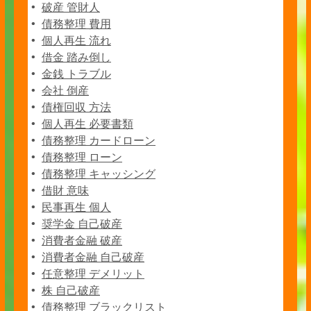
破産 管財人
債務整理 費用
個人再生 流れ
借金 踏み倒し
金銭 トラブル
会社 倒産
債権回収 方法
個人再生 必要書類
債務整理 カードローン
債務整理 ローン
債務整理 キャッシング
借財 意味
民事再生 個人
奨学金 自己破産
消費者金融 破産
消費者金融 自己破産
任意整理 デメリット
株 自己破産
債務整理 ブラックリスト