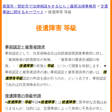
鹿屋市・曽於市で法律相談をするなら｜藤尾法律事務所
>
交通
事故に関するキーワード
>
後遺障害 等級
後遺障害 等級
事前認定と被害者請求
事前認定として、任意保険会社は自賠責損害調査事務所に対し、
「被保険者の賠償責任の有無」・「被害者の重過失減額の有
無」・「
後遺障害
の有無と
等級
」について調査を依頼します。 ■
事前認定と被害者請求の違い事前認定と被害者請求の違いは、
後
遺障害
等級
認定の申請を誰が行うのか、という点です。事前認定
であれば任意保険会社が行い...
後遺障害の等級申請
●
後遺障害
の
等級
申請■
後遺障害
とは
後遺障害
に医学的な定義はあ
りませんが、法的には、交通事故によって身体に不具合が生じ、