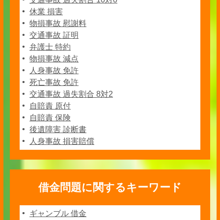
休業 損害
物損事故 慰謝料
交通事故 証明
弁護士 特約
物損事故 減点
人身事故 免許
死亡事故 免許
交通事故 過失割合 8対2
自賠責 原付
自賠責 保険
後遺障害 診断書
人身事故 損害賠償
借金問題に関するキーワード
ギャンブル 借金