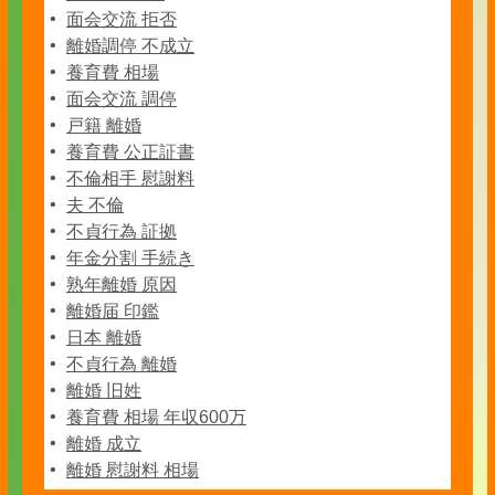
面会交流 拒否
離婚調停 不成立
養育費 相場
面会交流 調停
戸籍 離婚
養育費 公正証書
不倫相手 慰謝料
夫 不倫
不貞行為 証拠
年金分割 手続き
熟年離婚 原因
離婚届 印鑑
日本 離婚
不貞行為 離婚
離婚 旧姓
養育費 相場 年収600万
離婚 成立
離婚 慰謝料 相場