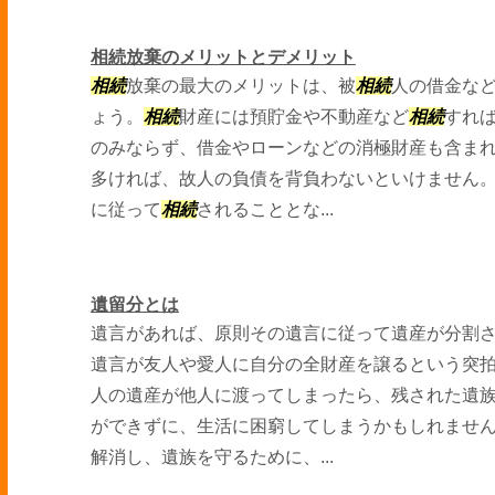
相続放棄のメリットとデメリット
相続
放棄の最大のメリットは、被
相続
人の借金な
ょう。
相続
財産には預貯金や不動産など
相続
すれ
のみならず、借金やローンなどの消極財産も含ま
多ければ、故人の負債を背負わないといけません
に従って
相続
されることとな...
遺留分とは
遺言があれば、原則その遺言に従って遺産が分割
遺言が友人や愛人に自分の全財産を譲るという突
人の遺産が他人に渡ってしまったら、残された遺
ができずに、生活に困窮してしまうかもしれませ
解消し、遺族を守るために、...