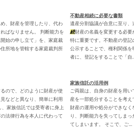
不動産相続に必要な書類
進め、財産を管理したり、代わ
遺産分割協議が合意に至り、
ればなりません。 判断能力を
続
財産の名義を変更する必要
見開始の申し立て」を、家庭裁
特に重要です。不動産の登記
の住所地を管轄する家庭裁判所
公示することで、権利関係を
者に、登記をすることで「自..
家族信託の活用例
するので、どのように財産が使
ご両親は、自身の財産を用い
後見などと異なり、簡単に利用
産を一部処分することを考え
し、家族信託では受寄者に身上
財産の運用や処分ができなく
どの法律行為を本人に代わって
り、判断能力を失ってしまっ
てしまいます。 そこで、ご...