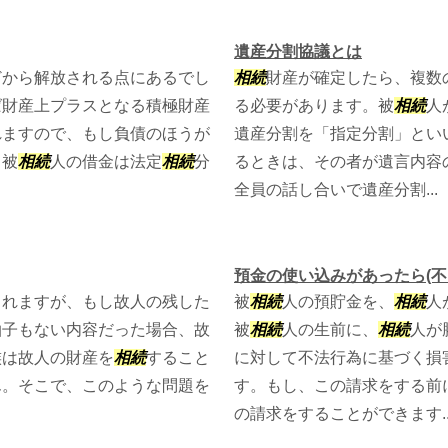
遺産分割協議とは
どから解放される点にあるでし
相続
財産が確定したら、複数
ば財産上プラスとなる積極財産
る必要があります。被
相続
人
れますので、もし負債のほうが
遺産分割を「指定分割」とい
。被
相続
人の借金は法定
相続
分
るときは、その者が遺言内容
全員の話し合いで遺産分割...
預金の使い込みがあったら(不
されますが、もし故人の残した
被
相続
人の預貯金を、
相続
人
拍子もない内容だった場合、故
被
相続
人の生前に、
相続
人が
族は故人の財産を
相続
すること
に対して不法行為に基づく損
ん。そこで、このような問題を
す。もし、この請求をする前
の請求をすることができます..