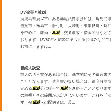
DV被害と離婚
鹿児島県鹿屋市にある藤尾法律事務所は、鹿児島
曾於市・霧島市・肝付町・大崎町・東串良町・錦
を中心に、離婚・
相続
・交通事故・借金問題など
おります。DV被害と離婚にまつわるお悩みなどで
む前に、まずは...
相続人調査
故人の遺言書がある場合は、基本的にその遺言書
こととなります。遺言書がない場合は、遺産分割
定める
相続
分に従って
相続
を進めることとなりま
の順番とその範囲が規定されています。これを「
ず、被
相続
人の配偶者は、常...