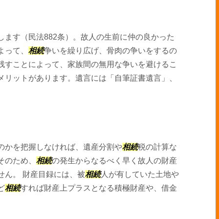
します（民法882条）。故人の生前に仲の良かった
よって、
相続
争いを繰り広げ、骨肉の争いをするの
残すことによって、家族間の無用な争いを避けるこ
メリットがあります。遺言には「自筆証書遺言」、
のかを把握しなければ、遺産分割や
相続
税の計算な
そのため、
相続
の発生からなるべく早く故人の財産
せん。 財産目録には、被
相続
人が有していた土地や
ど
相続
すれば財産上プラスとなる積極財産や、借金