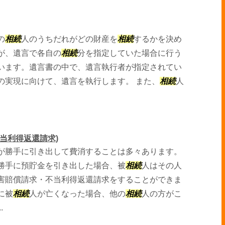
の
相続
人のうちだれがどの財産を
相続
するかを決め
が、遺言で各自の
相続
分を指定していた場合に行う
います。遺言書の中で、遺言執行者が指定されてい
の実現に向けて、遺言を執行します。 また、
相続
人
当利得返還請求)
が勝手に引き出して費消することは多々あります。
勝手に預貯金を引き出した場合、被
相続
人はその人
害賠償請求・不当利得返還請求をすることができま
に被
相続
人が亡くなった場合、他の
相続
人の方がこ
.