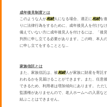
成年後見制度とは
このような人が
相続
人になる場合、適正に
相続
を
りに法律行為をするために、成年後見人を付けなけ
備えていない方に成年後見人を付けるには、「後
判所に申し立てる必要があります。この時、本人
に申し立てをすることとな...
家族信託とは
また、家族信託は、被
相続
人が家族に財産を寄託
われるかを見届けることができます。また、任意
できるため、利用者は増加傾向にあります。 ただ
監護権がありませんので、老人ホームへの入居な
結ぶことはできません。