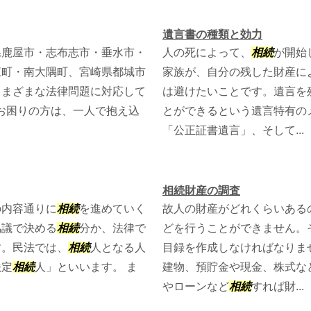
遺言書の種類と効力
県鹿屋市・志布志市・垂水市・
人の死によって、
相続
が開始
江町・南大隅町、宮崎県都城市
家族が、自分の残した財産に
さまざまな法律問題に対応して
は避けたいことです。遺言を
お困りの方は、一人で抱え込
とができるという遺言特有の
「公正証書遺言」、そして...
相続財産の調査
の内容通りに
相続
を進めていく
故人の財産がどれくらいある
協議で決める
相続
分か、法律で
どを行うことができません。
す。民法では、
相続
人となる人
目録を作成しなければなりま
法定
相続
人」といいます。 ま
建物、預貯金や現金、株式な
やローンなど
相続
すれば財...