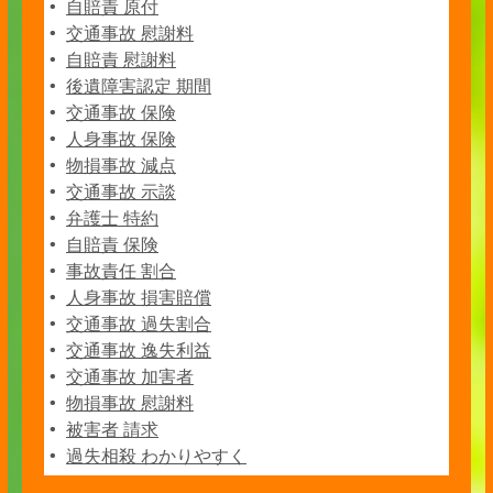
自賠責 原付
交通事故 慰謝料
自賠責 慰謝料
後遺障害認定 期間
交通事故 保険
人身事故 保険
物損事故 減点
交通事故 示談
弁護士 特約
自賠責 保険
事故責任 割合
人身事故 損害賠償
交通事故 過失割合
交通事故 逸失利益
交通事故 加害者
物損事故 慰謝料
被害者 請求
過失相殺 わかりやすく