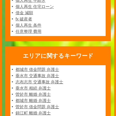
個人再生 手続き
個人再生 住宅ローン
借金 減額
fx 破産者
個人再生 条件
任意整理 費用
エリアに関するキーワード
都城市 借金問題 弁護士
垂水市 交通事故 弁護士
志布志市 交通事故 弁護士
垂水市 相続 弁護士
曽於市 離婚 弁護士
都城市 離婚 弁護士
曽於市 借金問題 弁護士
錦江町 離婚 弁護士