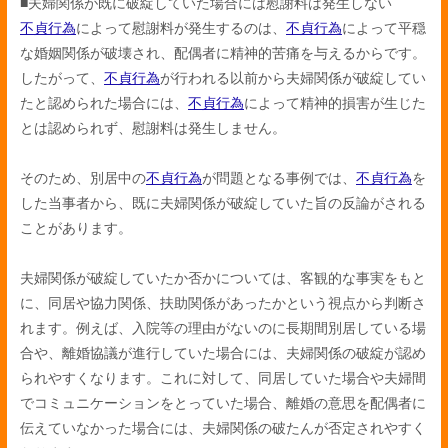
■夫婦関係が既に破綻していた場合には慰謝料は発生しない
不貞行為
によって慰謝料が発生するのは、
不貞行為
によって平穏
な婚姻関係が破壊され、配偶者に精神的苦痛を与えるからです。
したがって、
不貞行為
が行われる以前から夫婦関係が破綻してい
たと認められた場合には、
不貞行為
によって精神的損害が生じた
とは認められず、慰謝料は発生しません。
そのため、別居中の
不貞行為
が問題となる事例では、
不貞行為
を
した当事者から、既に夫婦関係が破綻していた旨の反論がされる
ことがあります。
夫婦関係が破綻していたか否かについては、客観的な事実をもと
に、同居や協力関係、扶助関係があったかという視点から判断さ
れます。例えば、入院等の理由がないのに長期間別居している場
合や、離婚協議が進行していた場合には、夫婦関係の破綻が認め
られやすくなります。これに対して、同居していた場合や夫婦間
でコミュニケーションをとっていた場合、離婚の意思を配偶者に
伝えていなかった場合には、夫婦関係の破たんが否定されやすく