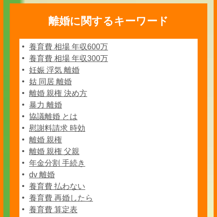
離婚に関するキーワード
養育費 相場 年収600万
養育費 相場 年収300万
妊娠 浮気 離婚
姑 同居 離婚
離婚 親権 決め方
暴力 離婚
協議離婚 とは
慰謝料請求 時効
離婚 親権
離婚 親権 父親
年金分割 手続き
dv 離婚
養育費 払わない
養育費 再婚したら
養育費 算定表