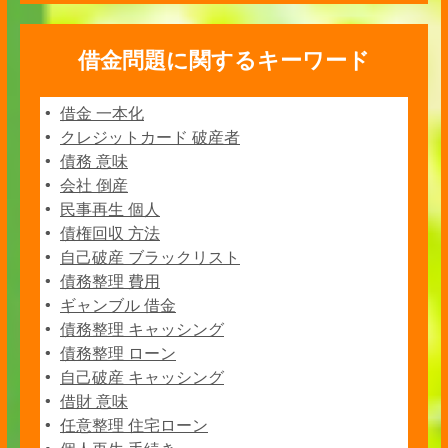
借金問題に関するキーワード
借金 一本化
クレジットカード 破産者
債務 意味
会社 倒産
民事再生 個人
債権回収 方法
自己破産 ブラックリスト
債務整理 費用
ギャンブル 借金
債務整理 キャッシング
債務整理 ローン
自己破産 キャッシング
借財 意味
任意整理 住宅ローン