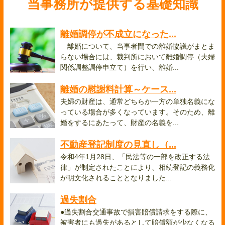
当事務所が提供する基礎知識
離婚調停が不成立になった...
離婚について、当事者間での離婚協議がまとま
らない場合には、裁判所において離婚調停（夫婦
関係調整調停申立て）を行い、離婚...
離婚の慰謝料計算～ケース...
夫婦の財産は、通常どちらか一方の単独名義にな
っている場合が多くなっています。そのため、離
婚をするにあたって、財産の名義を...
不動産登記制度の見直し（...
令和4年1月28日、「民法等の一部を改正する法
律」が制定されたことにより、相続登記の義務化
が明文化されることとなりました...
過失割合
●過失割合交通事故で損害賠償請求をする際に、
被害者にも過失があるとして賠償額が少なくなる