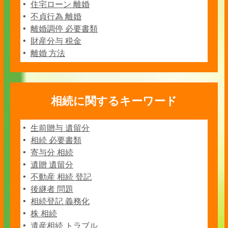
住宅ローン 離婚
不貞行為 離婚
離婚調停 必要書類
財産分与 税金
離婚 方法
相続に関するキーワード
生前贈与 遺留分
相続 必要書類
寄与分 相続
遺贈 遺留分
不動産 相続 登記
後継者 問題
相続登記 義務化
株 相続
遺産相続 トラブル