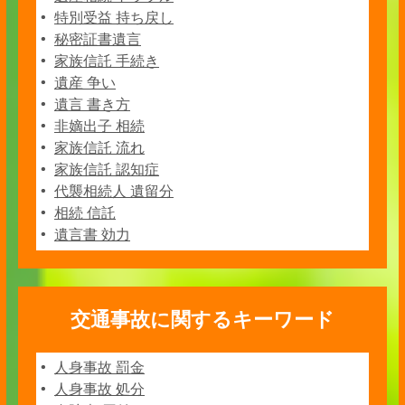
特別受益 持ち戻し
秘密証書遺言
家族信託 手続き
遺産 争い
遺言 書き方
非嫡出子 相続
家族信託 流れ
家族信託 認知症
代襲相続人 遺留分
相続 信託
遺言書 効力
交通事故に関するキーワード
人身事故 罰金
人身事故 処分