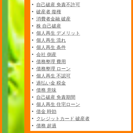
自己破産 免責不許可
破産者 復権
消費者金融 破産
株 自己破産
個人再生 デメリット
個人再生 流れ
個人再生 条件
会社 倒産
債務整理 費用
債務整理 ローン
個人再生 不認可
過払い金 税金
債務 意味
自己破産 免責期間
個人再生 住宅ローン
借金 時効
クレジットカード 破産者
債務 超過