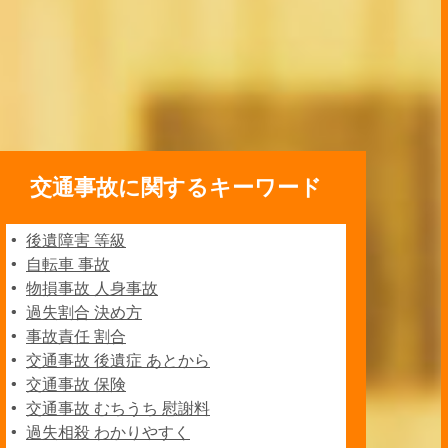
交通事故に関するキーワード
後遺障害 等級
自転車 事故
物損事故 人身事故
過失割合 決め方
事故責任 割合
交通事故 後遺症 あとから
交通事故 保険
交通事故 むちうち 慰謝料
過失相殺 わかりやすく