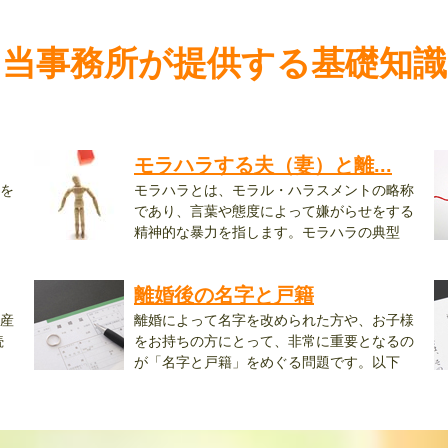
当事務所が提供する基礎知識
モラハラする夫（妻）と離...
を
モラハラとは、モラル・ハラスメントの略称
であり、言葉や態度によって嫌がらせをする
精神的な暴力を指します。モラハラの典型
例...
え.
離婚後の名字と戸籍
産
離婚によって名字を改められた方や、お子様
続
をお持ちの方にとって、非常に重要となるの
が「名字と戸籍」をめぐる問題です。以下
に...
け.