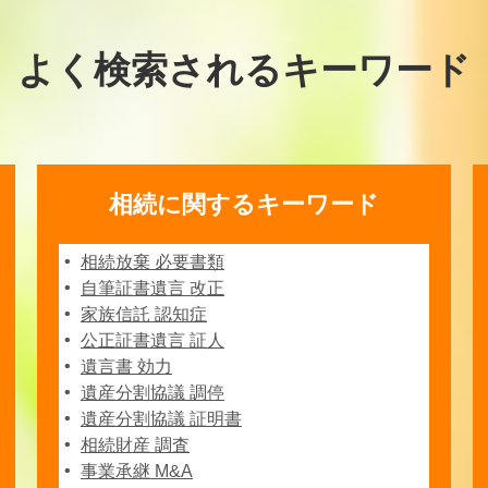
よく検索されるキーワード
相続に関するキーワード
相続放棄 必要書類
自筆証書遺言 改正
家族信託 認知症
公正証書遺言 証人
遺言書 効力
遺産分割協議 調停
遺産分割協議 証明書
相続財産 調査
事業承継 M&A