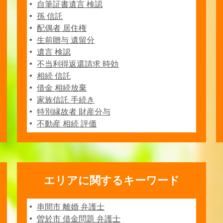
自筆証書遺言 検認
孫 信託
配偶者 居住権
生前贈与 遺留分
遺言 検認
不当利得返還請求 時効
相続 信託
借金 相続放棄
家族信託 手続き
特別縁故者 財産分与
不動産 相続 評価
エリアに関するキーワード
串間市 離婚 弁護士
曽於市 借金問題 弁護士