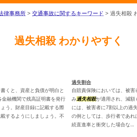
法律事務所
>
交通事故に関するキーワード
>
過失相殺 
過失相殺 わかりやすく
過失割合
て書くと、資産と負債が明白と
自賠責保険においては、被害
各金融機関で残高証明書を発行
み
過失相殺
が適用され、減額
しょう。財産目録に記載する際
には、被害者に7割以上の過
記載するようにしましょう。不
の例としては、歩行者であれ
続直進車と衝突した場合な...