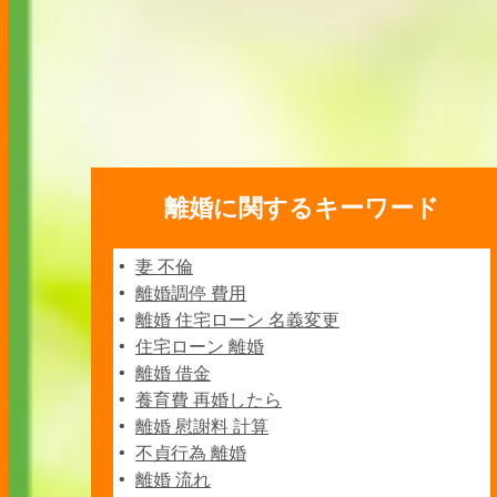
離婚に関するキーワード
妻 不倫
離婚調停 費用
離婚 住宅ローン 名義変更
住宅ローン 離婚
離婚 借金
養育費 再婚したら
離婚 慰謝料 計算
不貞行為 離婚
離婚 流れ