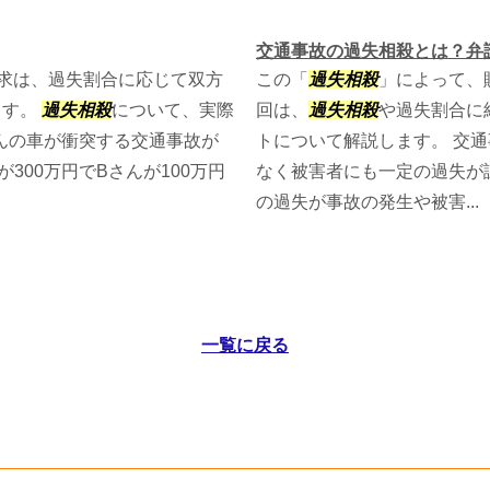
交通事故の過失相殺とは？弁
求は、過失割合に応じて双方
この「
過失相殺
」によって、
ます。
過失相殺
について、実際
回は、
過失相殺
や過失割合に
んの車が衝突する交通事故が
トについて解説します。 交
300万円でBさんが100万円
なく被害者にも一定の過失が
の過失が事故の発生や被害...
一覧に戻る