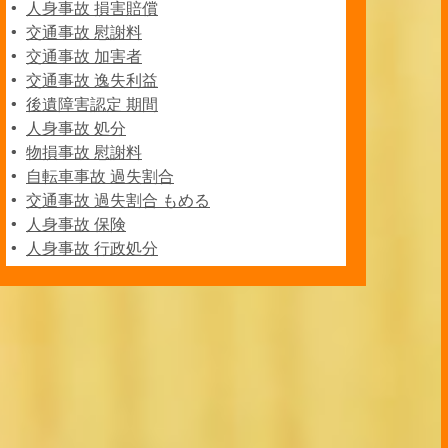
人身事故 損害賠償
交通事故 慰謝料
交通事故 加害者
交通事故 逸失利益
後遺障害認定 期間
人身事故 処分
物損事故 慰謝料
自転車事故 過失割合
交通事故 過失割合 もめる
人身事故 保険
人身事故 行政処分