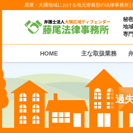
鹿屋・大隅地域における地元密着型の法律事務所│
秘
地
専
HOME
主な取扱業務
過失