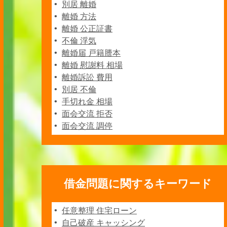
別居 離婚
離婚 方法
離婚 公正証書
不倫 浮気
離婚届 戸籍謄本
離婚 慰謝料 相場
離婚訴訟 費用
別居 不倫
手切れ金 相場
面会交流 拒否
面会交流 調停
借金問題に関するキーワード
任意整理 住宅ローン
自己破産 キャッシング