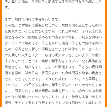
争が生じた場合、その紛争が解決するまでのプロセスを紹介しま
す。
まず、離婚に向けて準備を行います。
この際、まず最初に重要となるのが、離婚原因を立証するための
証拠集めということになりますが、それと同時に、それ以上に重
要となるのが（離婚を求める側の当事者の場合）、別居を何時の
タイミングで始めるか、子どもがいる場合に子どもの親権確保の
ために必要となる新しい環境をどのように確保するか、というこ
の先新しい人生をスタートさせる足掛かりを、どのように準備出
来るかということです。離婚で相手方とトラブルになる具体的な
事情として、離婚をする・しないの問題よりも、子どもの親権問
題や慰謝料・財産分与・養育負といった金銭問題が紛争の焦点と
なることがほとんどです。そうした場合に、いつまでも同居をし
ていると、いつ子どもを連れて相手が家を出ていくか分かりませ
んし、同居したまま婚姻費用の請求を行っても、認められる金額
はかなり減額したものになってしまいます。離婚を本気で考える
場合、子どもを連れて別居するタイミングは何時か？を真剣に考