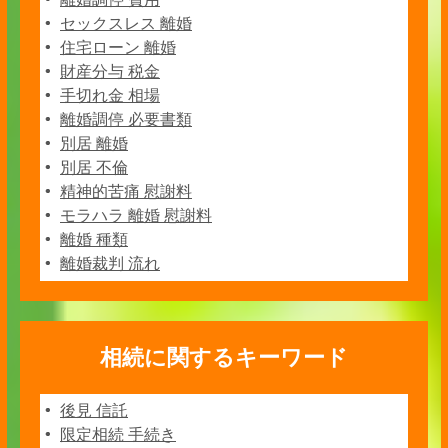
セックスレス 離婚
住宅ローン 離婚
財産分与 税金
手切れ金 相場
離婚調停 必要書類
別居 離婚
別居 不倫
精神的苦痛 慰謝料
モラハラ 離婚 慰謝料
離婚 種類
離婚裁判 流れ
相続に関するキーワード
後見 信託
限定相続 手続き