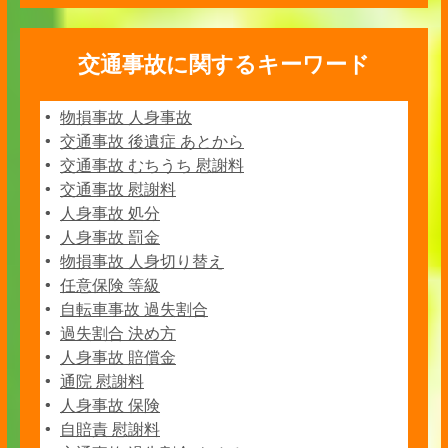
交通事故に関するキーワード
物損事故 人身事故
交通事故 後遺症 あとから
交通事故 むちうち 慰謝料
交通事故 慰謝料
人身事故 処分
人身事故 罰金
物損事故 人身切り替え
任意保険 等級
自転車事故 過失割合
過失割合 決め方
人身事故 賠償金
通院 慰謝料
人身事故 保険
自賠責 慰謝料