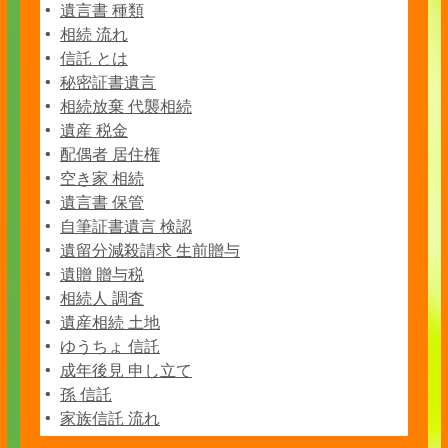
遺言書 種類
相続 流れ
信託 とは
秘密証書遺言
相続放棄 代襲相続
遺産 税金
配偶者 居住権
空き家 相続
遺言書 保管
自筆証書遺言 検認
遺留分減殺請求 生前贈与
遺贈 贈与税
相続人 調査
遺産相続 土地
ゆうちょ 信託
成年後見 申し立て
孫 信託
家族信託 流れ