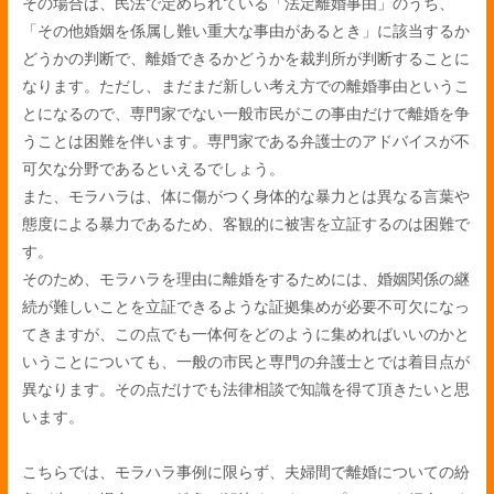
その場合は、民法で定められている「法定離婚事由」のうち、
「その他婚姻を係属し難い重大な事由があるとき」に該当するか
どうかの判断で、離婚できるかどうかを裁判所が判断することに
なります。ただし、まだまだ新しい考え方での離婚事由というこ
とになるので、専門家でない一般市民がこの事由だけで離婚を争
うことは困難を伴います。専門家である弁護士のアドバイスが不
可欠な分野であるといえるでしょう。
また、モラハラは、体に傷がつく身体的な暴力とは異なる言葉や
態度による暴力であるため、客観的に被害を立証するのは困難で
す。
そのため、モラハラを理由に離婚をするためには、婚姻関係の継
続が難しいことを立証できるような証拠集めが必要不可欠になっ
てきますが、この点でも一体何をどのように集めればいいのかと
いうことについても、一般の市民と専門の弁護士とでは着目点が
異なります。その点だけでも法律相談で知識を得て頂きたいと思
います。
こちらでは、モラハラ事例に限らず、夫婦間で離婚についての紛