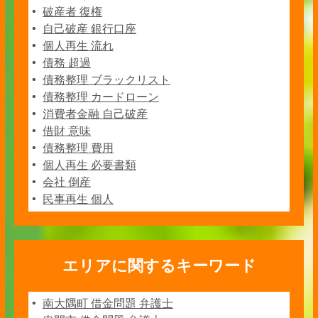
破産者 復権
自己破産 銀行口座
個人再生 流れ
債務 超過
債務整理 ブラックリスト
債務整理 カードローン
消費者金融 自己破産
借財 意味
債務整理 費用
個人再生 必要書類
会社 倒産
民事再生 個人
エリアに関するキーワード
南大隅町 借金問題 弁護士