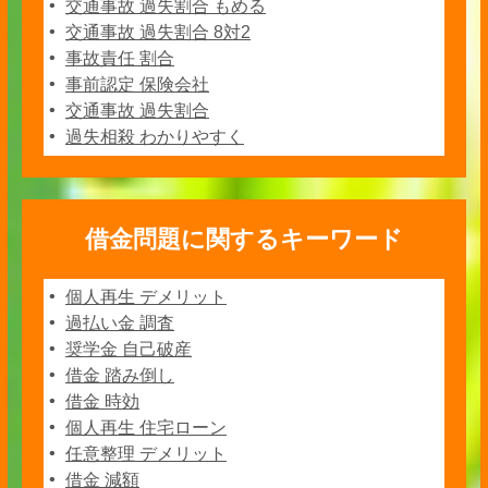
交通事故 過失割合 もめる
交通事故 過失割合 8対2
事故責任 割合
事前認定 保険会社
交通事故 過失割合
過失相殺 わかりやすく
借金問題に関するキーワード
個人再生 デメリット
過払い金 調査
奨学金 自己破産
借金 踏み倒し
借金 時効
個人再生 住宅ローン
任意整理 デメリット
借金 減額