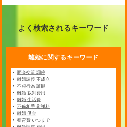
よく検索されるキーワード
離婚に関するキーワード
面会交流 調停
離婚調停 不成立
不貞行為 証拠
離婚 裁判費用
離婚 生活費
不倫相手 慰謝料
離婚 借金
養育費 いつまで
離婚調停 費用