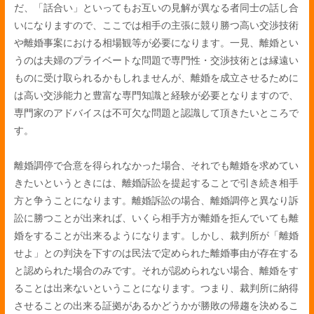
だ、「話合い」といってもお互いの見解が異なる者同士の話し合
いになりますので、ここでは相手の主張に競り勝つ高い交渉技術
や離婚事案における相場観等が必要になります。一見、離婚とい
うのは夫婦のプライベートな問題で専門性・交渉技術とは縁遠い
ものに受け取られるかもしれませんが、離婚を成立させるために
は高い交渉能力と豊富な専門知識と経験が必要となりますので、
専門家のアドバイスは不可欠な問題と認識して頂きたいところで
す。
離婚調停で合意を得られなかった場合、それでも離婚を求めてい
きたいというときには、離婚訴訟を提起することで引き続き相手
方と争うことになります。離婚訴訟の場合、離婚調停と異なり訴
訟に勝つことが出来れば、いくら相手方が離婚を拒んでいても離
婚をすることが出来るようになります。しかし、裁判所が「離婚
せよ」との判決を下すのは民法で定められた離婚事由が存在する
と認められた場合のみです。それが認められない場合、離婚をす
ることは出来ないということになります。つまり、裁判所に納得
させることの出来る証拠があるかどうかが勝敗の帰趨を決めるこ