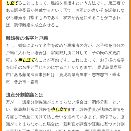
し立て
ることによって、離婚を目指すという方法です。第三者で
ある調停委員が仲裁するという形で、お互いの言い分を調整しな
がら離婚を目指すものであり、双方が合意に至ることができれ
ば、調停離婚を成立させるこ...
離婚後の名字と戸籍
もし、婚姻によって名字を改めた親権者の方が、お子様を自分の
戸籍に入れたい場合は、家庭裁判所に対して「子の氏の変更許
可」を
申し立て
ることが有効です。これによって、お子様の名字
を自分の名字と同じものにすることができます。 鹿児島県鹿屋
市にある藤尾法律事務所は、鹿児島県鹿屋市・志布志市・垂水
市・曾於市・霧島...
遺産分割協議とは
万が一、遺産分割協議がまとまらない場合は「調停分割」とい
い、家庭裁判所に調停を
申し立て
ます。調停委員が諸般の事情を
考慮して合意に向けて話し合いを進めていきます。調停でも、協
議がまとまらなかった場合は、裁判官が調査や証拠に基づき分割