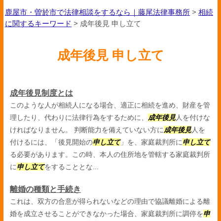
鹿屋市・曽於市で法律相談をするなら｜藤尾法律事務所
>
相続
に関するキーワード
>
成年後見 申し立て
成年後見 申し立て
成年後見制度とは
このような人が相続人になる場合、適正に相続を進め、財産を管
理したり、代わりに法律行為をするために、
成年後見
人を付けな
ければなりません。 判断能力を備えていない方に
成年後見
人を
付けるには、「後見開始の
申し立て
」を、家庭裁判所に
申し立て
る必要があります。この時、本人の住所地を管轄する家庭裁判所
に
申し立て
をすることとな...
離婚の種類と手続き
これは、双方の合意が得られないなどの理由で協議離婚による離
婚を成立させることができなかった場合、家庭裁判所に調停を
申