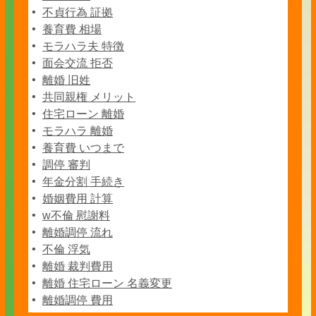
不貞行為 証拠
養育費 相場
モラハラ夫 特徴
面会交流 拒否
離婚 旧姓
共同親権 メリット
住宅ローン 離婚
モラハラ 離婚
養育費 いつまで
調停 審判
年金分割 手続き
婚姻費用 計算
w不倫 慰謝料
離婚調停 流れ
不倫 浮気
離婚 裁判費用
離婚 住宅ローン 名義変更
離婚調停 費用