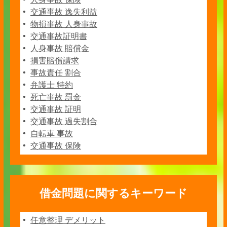
交通事故 逸失利益
物損事故 人身事故
交通事故証明書
人身事故 賠償金
損害賠償請求
事故責任 割合
弁護士 特約
死亡事故 罰金
交通事故 証明
交通事故 過失割合
自転車 事故
交通事故 保険
借金問題に関するキーワード
任意整理 デメリット