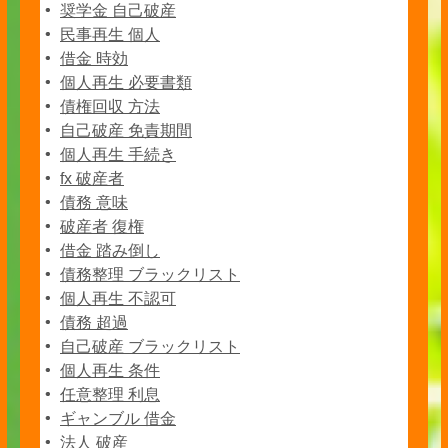
奨学金 自己破産
民事再生 個人
借金 時効
個人再生 必要書類
債権回収 方法
自己破産 免責期間
個人再生 手続き
fx 破産者
債務 意味
破産者 復権
借金 踏み倒し
債務整理 ブラックリスト
個人再生 不認可
債務 超過
自己破産 ブラックリスト
個人再生 条件
任意整理 利息
ギャンブル 借金
法人 破産