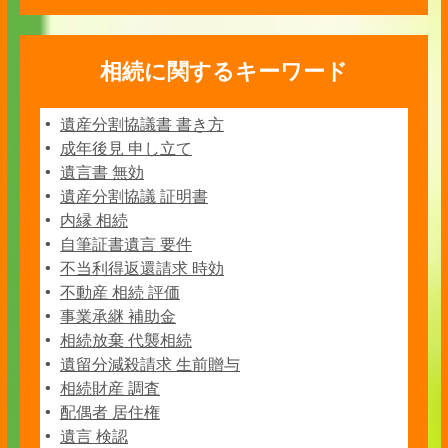
相続に関するキーワード
遺産分割協議書 書き方
成年後見 申し立て
遺言書 無効
遺産分割協議 証明書
内縁 相続
自筆証書遺言 要件
不当利得返還請求 時効
不動産 相続 評価
事業承継 補助金
相続放棄 代襲相続
遺留分減殺請求 生前贈与
相続財産 調査
配偶者 居住権
遺言 検認