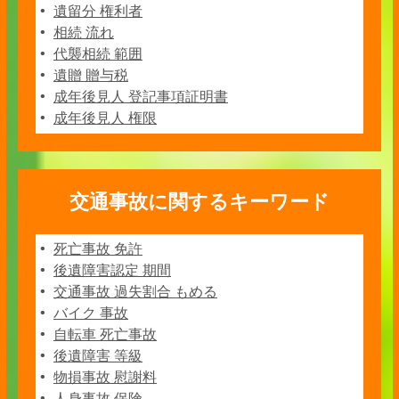
遺留分 権利者
相続 流れ
代襲相続 範囲
遺贈 贈与税
成年後見人 登記事項証明書
成年後見人 権限
交通事故に関するキーワード
死亡事故 免許
後遺障害認定 期間
交通事故 過失割合 もめる
バイク 事故
自転車 死亡事故
後遺障害 等級
物損事故 慰謝料
人身事故 保険