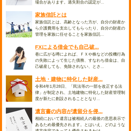
場合があります。過失割合の認定が...
家族信託とは
家族信託とは、高齢となった方が、自分の財産か
ら介護費用を支出してもらったり、自分の財産の
管理を家族に任せることを家族信託...
FXによる借金でも自己破...
巷に広がる噂によれば、ＦＸや株などの投機行為
の失敗によって生じた債務、すなわち借金は、自
己破産しても、免除されない、とさ...
土地・建物に特化した財産...
令和4年1月28日、「民法等の一部を改正する法
律」が制定され、土地建物に特化した財産管理制
度が新たに創設されることとなり...
遺言書の内容が遺留分を侵...
相続において遺言は被相続人の最後の意思表示で
あるため最優先されます。とはいえ、どのような
遺言内容であっても優先されるわけ...