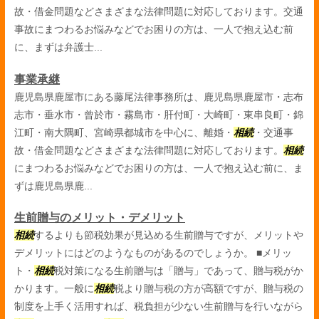
故・借金問題などさまざまな法律問題に対応しております。交通
事故にまつわるお悩みなどでお困りの方は、一人で抱え込む前
に、まずは弁護士...
事業承継
鹿児島県鹿屋市にある藤尾法律事務所は、鹿児島県鹿屋市・志布
志市・垂水市・曾於市・霧島市・肝付町・大崎町・東串良町・錦
江町・南大隅町、宮崎県都城市を中心に、離婚・
相続
・交通事
故・借金問題などさまざまな法律問題に対応しております。
相続
にまつわるお悩みなどでお困りの方は、一人で抱え込む前に、ま
ずは鹿児島県鹿...
生前贈与のメリット・デメリット
相続
するよりも節税効果が見込める生前贈与ですが、メリットや
デメリットにはどのようなものがあるのでしょうか。 ■メリッ
ト・
相続
税対策になる生前贈与は「贈与」であって、贈与税がか
かります。一般に
相続
税より贈与税の方が高額ですが、贈与税の
制度を上手く活用すれば、税負担が少ない生前贈与を行いながら