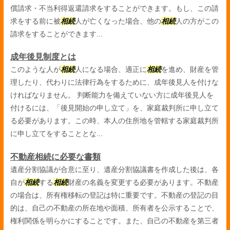
償請求・不当利得返還請求をすることができます。もし、この請
求をする前に被
相続
人が亡くなった場合、他の
相続
人の方がこの
請求をすることができます...
成年後見制度とは
このような人が
相続
人になる場合、適正に
相続
を進め、財産を管
理したり、代わりに法律行為をするために、成年後見人を付けな
ければなりません。 判断能力を備えていない方に成年後見人を
付けるには、「後見開始の申し立て」を、家庭裁判所に申し立て
る必要があります。この時、本人の住所地を管轄する家庭裁判所
に申し立てをすることとな...
不動産相続に必要な書類
遺産分割協議が合意に至り、遺産分割協議書を作成した後は、各
自が
相続
する
相続
財産の名義を変更する必要があります。不動産
の場合は、所有権移転の登記は特に重要です。不動産の登記の目
的は、自己の不動産の所在地や面積、所有者を公示することで、
権利関係を明らかにすることです。また、自己の不動産を第三者