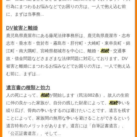
行為にまつわるお悩みなどでお困りの方は、一人で抱え込む前
に、まずは当事務...
DV被害と離婚
鹿児島県鹿屋市にある藤尾法律事務所は、鹿児島県鹿屋市・志布
志市・垂水市・曾於市・霧島市・肝付町・大崎町・東串良町・錦
江町・南大隅町、宮崎県都城市を中心に、離婚・
相続
・交通事
故・借金問題などさまざまな法律問題に対応しております。DV
被害と離婚にまつわるお悩みなどでお困りの方は、一人で抱え込
む前に、まずは...
遺言書の種類と効力
人の死によって、
相続
が開始します（民法882条）。故人の生前
に仲の良かった家族が、自分の残した財産によって、
相続
争いを
繰り広げ、骨肉の争いをするのは避けたいことです。遺言を残す
ことによって、家族間の無用な争いを避けることができるという
遺言特有のメリットがあります。遺言には「自筆証書遺言」、
「公正証書遺言」、そして...