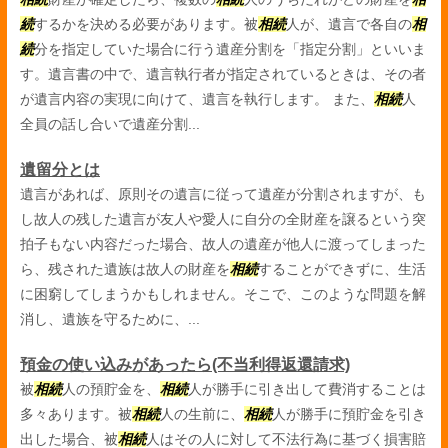
続
するかを決める必要があります。被
相続
人が、遺言で各自の
相
続
分を指定していた場合に行う遺産分割を「指定分割」といいま
す。遺言書の中で、遺言執行者が指定されているときは、その者
が遺言内容の実現に向けて、遺言を執行します。 また、
相続
人
全員の話し合いで遺産分割...
遺留分とは
遺言があれば、原則その遺言に従って遺産が分割されますが、も
し故人の残した遺言が友人や愛人に自分の全財産を譲るという突
拍子もない内容だった場合、故人の遺産が他人に渡ってしまった
ら、残された遺族は故人の財産を
相続
することができずに、生活
に困窮してしまうかもしれません。そこで、このような問題を解
消し、遺族を守るために、...
預金の使い込みがあったら(不当利得返還請求)
被
相続
人の預貯金を、
相続
人が勝手に引き出して費消することは
多々あります。被
相続
人の生前に、
相続
人が勝手に預貯金を引き
出した場合、被
相続
人はその人に対して不法行為に基づく損害賠