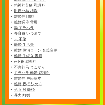
精神的苦痛 慰謝料
財産分与 相場
離婚届 印鑑
離婚調停 費用
妻 モラハラ
養育費 いつまで
夫 不倫
離婚 生活費
離婚 住宅ローン 名義変更
離婚 手続き 書類
w不倫 慰謝料
不貞行為 どこから
モラハラ 離婚 慰謝料
離婚届 戸籍謄本
離婚 親権 決め方
姑 同居 離婚
暴力 離婚