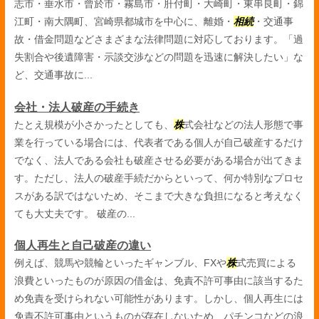
志市・垂水市・曾於市・霧島市・肝付町・大崎町・東串良町・錦
江町・南大隅町、宮崎県都城市を中心に、離婚・
相続
・交通事
故・借金問題などさまざまな法律問題に対応しております。「過
失割合や後遺障害・示談交渉などの問題を迅速に解決したい」な
ど、交通事故に...
会社・法人破産の手続き
たとえ規模が小さかったとしても、
株
式会社などの法人形態で事
業を行っている場合には、代表者である個人が自己破産するだけ
でなく、法人である会社も破産させる必要がある場合が出てきま
す。ただし、法人の破産手続だからといって、何か特別なプロセ
スがある訳ではないため、そこまで大きな負担になると考えなく
ても大丈夫です。 破産の...
個人再生と自己破産の違い
例えば、競馬や競輪といったギャンブル、FXや
株
式売買による
浪費といったものが原因の借金は、免責不許可事由に該当するた
め免責を受けられない可能性があります。しかし、個人再生には
免責不許可事由というものが存在しないため、パチンコなどの浪