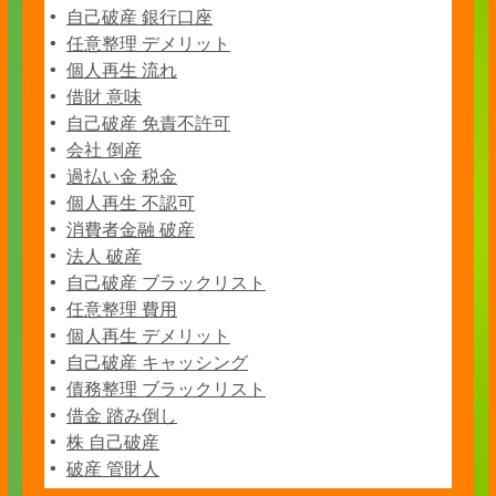
自己破産 銀行口座
任意整理 デメリット
個人再生 流れ
借財 意味
自己破産 免責不許可
会社 倒産
過払い金 税金
個人再生 不認可
消費者金融 破産
法人 破産
自己破産 ブラックリスト
任意整理 費用
個人再生 デメリット
自己破産 キャッシング
債務整理 ブラックリスト
借金 踏み倒し
株 自己破産
破産 管財人