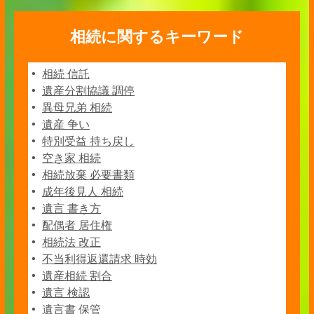
相続に関するキーワード
相続 信託
遺産分割協議 調停
異母兄弟 相続
遺産 争い
特別受益 持ち戻し
空き家 相続
相続放棄 必要書類
成年後見人 相続
遺言 書き方
配偶者 居住権
相続法 改正
不当利得返還請求 時効
遺産相続 割合
遺言 検認
遺言書 保管