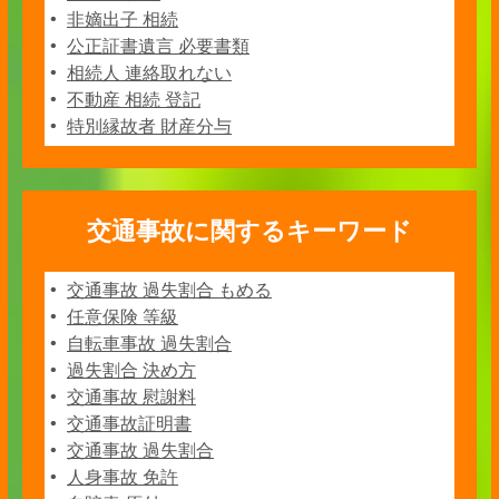
非嫡出子 相続
公正証書遺言 必要書類
相続人 連絡取れない
不動産 相続 登記
特別縁故者 財産分与
交通事故に関するキーワード
交通事故 過失割合 もめる
任意保険 等級
自転車事故 過失割合
過失割合 決め方
交通事故 慰謝料
交通事故証明書
交通事故 過失割合
人身事故 免許