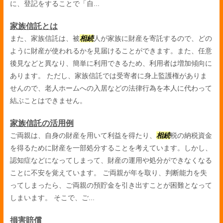
に、登記をすることで「自...
家族信託とは
また、家族信託は、被
相続
人が家族に財産を寄託するので、どの
ように財産が使われるかを見届けることができます。また、任意
後見などと異なり、簡単に利用できるため、利用者は増加傾向に
あります。 ただし、家族信託では受寄者に身上監護権がありま
せんので、老人ホームへの入居などの法律行為を本人に代わって
結ぶことはできません。
家族信託の活用例
ご両親は、自身の財産を用いて利益を得たり、
相続
税の納税資金
を得るために財産を一部処分することを考えています。しかし、
認知症などになってしまって、財産の運用や処分ができなくなる
ことに不安を覚えています。 ご両親が年を取り、判断能力を失
ってしまったら、ご両親の預貯金を引き出すことが困難となって
しまいます。 そこで、ご...
損害賠償