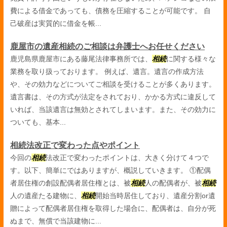
費による借金であっても、債務を圧縮することが可能です。 自
己破産は実質的に借金を帳...
鹿屋市の遺産相続のご相談は弁護士へお任せください
鹿児島県鹿屋市にある藤尾法律事務所では、
相続
に関する様々な
業務を取り扱っております。 例えば、遺言。遺言の作成方法
や、その効力などについてご相談を受けることが多くあります。
遺言書は、その方式が法定をされており、かかる方式に違反して
いれば、当該遺言は無効とされてしまいます。また、その効力に
ついても、基本...
相続法改正で変わった点やポイント
今回の
相続
法改正で変わったポイントは、大きく分けて４つで
す。以下、簡単にではありますが、概説していきます。 ①配偶
者居住権の創設配偶者居住権とは、被
相続
人の配偶者が、被
相続
人の遺産たる建物に、
相続
開始当時居住しており、遺産分割or遺
贈によって配偶者居住権を取得した場合に、配偶者は、自分が死
ぬまで、無償で当該建物に...