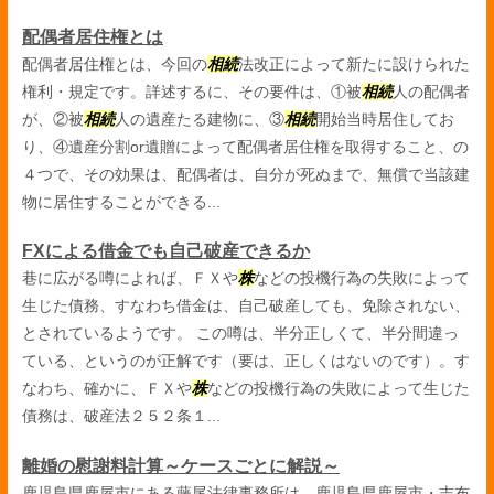
配偶者居住権とは
配偶者居住権とは、今回の
相続
法改正によって新たに設けられた
権利・規定です。詳述するに、その要件は、①被
相続
人の配偶者
が、②被
相続
人の遺産たる建物に、③
相続
開始当時居住してお
り、④遺産分割or遺贈によって配偶者居住権を取得すること、の
４つで、その効果は、配偶者は、自分が死ぬまで、無償で当該建
物に居住することができる...
FXによる借金でも自己破産できるか
巷に広がる噂によれば、ＦＸや
株
などの投機行為の失敗によって
生じた債務、すなわち借金は、自己破産しても、免除されない、
とされているようです。 この噂は、半分正しくて、半分間違っ
ている、というのが正解です（要は、正しくはないのです）。す
なわち、確かに、ＦＸや
株
などの投機行為の失敗によって生じた
債務は、破産法２５２条１...
離婚の慰謝料計算～ケースごとに解説～
鹿児島県鹿屋市にある藤尾法律事務所は、鹿児島県鹿屋市・志布