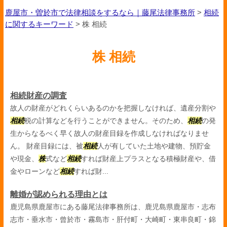
鹿屋市・曽於市で法律相談をするなら｜藤尾法律事務所
>
相続
に関するキーワード
>
株 相続
株 相続
相続財産の調査
故人の財産がどれくらいあるのかを把握しなければ、遺産分割や
相続
税の計算などを行うことができません。そのため、
相続
の発
生からなるべく早く故人の財産目録を作成しなければなりませ
ん。 財産目録には、被
相続
人が有していた土地や建物、預貯金
や現金、
株
式など
相続
すれば財産上プラスとなる積極財産や、借
金やローンなど
相続
すれば財...
離婚が認められる理由とは
鹿児島県鹿屋市にある藤尾法律事務所は、鹿児島県鹿屋市・志布
志市・垂水市・曾於市・霧島市・肝付町・大崎町・東串良町・錦