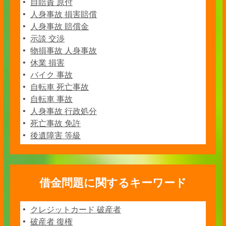
自賠責 原付
人身事故 損害賠償
人身事故 賠償金
示談 交渉
物損事故 人身事故
休業 損害
バイク 事故
自転車 死亡事故
自転車 事故
人身事故 行政処分
死亡事故 免許
後遺障害 等級
借金問題に関するキーワード
クレジットカード 破産者
破産者 復権