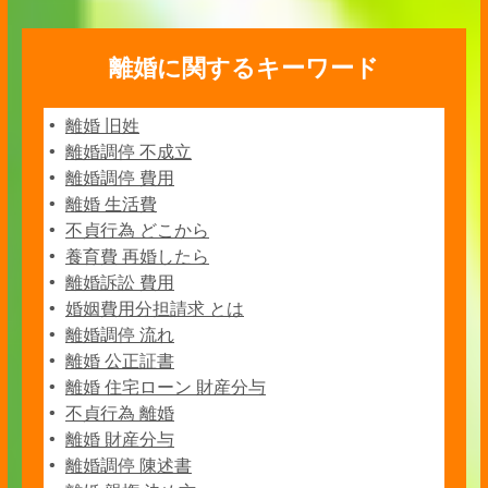
離婚に関するキーワード
離婚 旧姓
離婚調停 不成立
離婚調停 費用
離婚 生活費
不貞行為 どこから
養育費 再婚したら
離婚訴訟 費用
婚姻費用分担請求 とは
離婚調停 流れ
離婚 公正証書
離婚 住宅ローン 財産分与
不貞行為 離婚
離婚 財産分与
離婚調停 陳述書