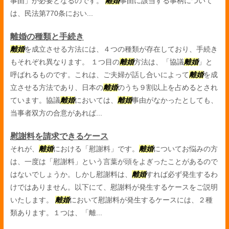
事由」が必要となるのです。
離婚
事由に該当する事柄について
は、民法第770条におい...
離婚の種類と手続き
離婚
を成立させる方法には、４つの種類が存在しており、手続き
もそれぞれ異なります。 １つ目の
離婚
方法は、「協議
離婚
」と
呼ばれるものです。これは、ご夫婦が話し合いによって
離婚
を成
立させる方法であり、日本の
離婚
のうち９割以上を占めるとされ
ています。協議
離婚
においては、
離婚
事由がなかったとしても、
当事者双方の合意があれば...
慰謝料を請求できるケース
それが、
離婚
における「慰謝料」です。
離婚
についてお悩みの方
は、一度は「慰謝料」という言葉が頭をよぎったことがあるので
はないでしょうか。しかし慰謝料は、
離婚
すれば必ず発生するわ
けではありません。以下にて、慰謝料が発生するケースをご説明
いたします。
離婚
において慰謝料が発生するケースには、２種
類あります。１つは、「離...