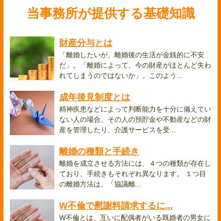
当事務所が提供する基礎知識
財産分与とは
「離婚したいが、離婚後の生活が金銭的に不安
だ」。「離婚によって、今の財産がほとんど失わ
れてしまうのではないか」。このよう...
成年後見制度とは
精神疾患などによって判断能力を十分に備えてい
ない人の場合、その人の預貯金や不動産などの財
産を管理したり、介護サービスを受...
離婚の種類と手続き
離婚を成立させる方法には、４つの種類が存在し
ており、手続きもそれぞれ異なります。 １つ目
の離婚方法は、「協議離...
W不倫で慰謝料請求するに...
W不倫とは、互いに配偶者がいる既婚者の男女に