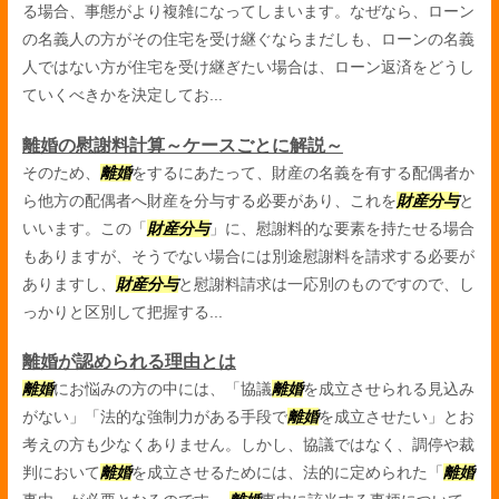
る場合、事態がより複雑になってしまいます。なぜなら、ローン
の名義人の方がその住宅を受け継ぐならまだしも、ローンの名義
人ではない方が住宅を受け継ぎたい場合は、ローン返済をどうし
ていくべきかを決定してお...
離婚の慰謝料計算～ケースごとに解説～
そのため、
離婚
をするにあたって、財産の名義を有する配偶者か
ら他方の配偶者へ財産を分与する必要があり、これを
財産分与
と
いいます。この「
財産分与
」に、慰謝料的な要素を持たせる場合
もありますが、そうでない場合には別途慰謝料を請求する必要が
ありますし、
財産分与
と慰謝料請求は一応別のものですので、し
っかりと区別して把握する...
離婚が認められる理由とは
離婚
にお悩みの方の中には、「協議
離婚
を成立させられる見込み
がない」「法的な強制力がある手段で
離婚
を成立させたい」とお
考えの方も少なくありません。しかし、協議ではなく、調停や裁
判において
離婚
を成立させるためには、法的に定められた「
離婚