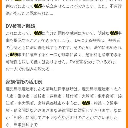
判などによって
離婚
を成立させることができます。また、不貞行
為があったと認められた...
DV被害と離婚
これによって、
離婚
に向けた調停や裁判において、明確な
離婚
事
由を提示することができるでしょう。 DVによる被害は、被害者
の心身ともに深い傷を残すものです。そのため、法的に認められ
た
離婚
事由に該当するケースが非常に多く、慰謝料を請求できる
可能性も決して低くはありません。DV被害を受けている方は、
お一人でお悩みを深める...
家族信託の活用例
鹿児島県鹿屋市にある藤尾法律事務所は、鹿児島県鹿屋市・志布
志市・垂水市・曾於市・霧島市・肝付町・大崎町・東串良町・錦
江町・南大隅町、宮崎県都城市を中心に、
離婚
・相続・交通事
故・借金問題などさまざまな法律問題に対応しております。なに
か「相続」に関してご不明な点やお困りのことがございました
ら、当事務所まで...