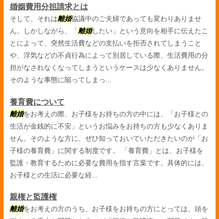
婚姻費用分担請求とは
そして、それは
離婚
協議中のご夫婦であっても変わりありませ
ん。しかしながら、「
離婚
したい」という意向を相手に伝えたこ
とによって、突然生活費などの支払いを拒否されてしまうこと
や、浮気などの不貞行為によって別居している際、生活費用の分
担がなされなくなってしまうというケースは少なくありません。
そのような事態に陥ってしまっ...
養育費について
離婚
をお考えの際、お子様をお持ちの方の中には、「お子様との
生活が金銭的に不安」というお悩みをお持ちの方も少なくありま
せん。そのような方に、ぜひ知っておいていただきたいのが「お
子様の養育費」に関する制度です。 「養育費」とは、お子様を
監護・教育するために必要な費用を指す言葉です。具体的には、
お子様との生活に必要な経...
親権と監護権
離婚
をお考えの方のうち、お子様をお持ちの方にとっては、頭を