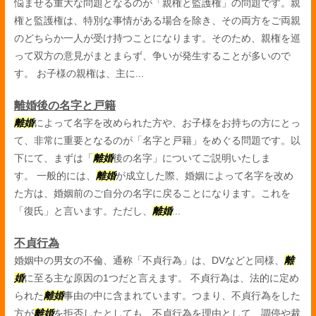
悩ませる重大な問題となるのが「親権と監護権」の問題です。親
権と監護権は、特別な事情がある場合を除き、その両方をご両親
のどちらか一人が受け持つことになります。そのため、親権を巡
って双方の意見がまとまらず、争いが発生することが多いので
す。 お子様の親権は、主に...
離婚後の名字と戸籍
離婚
によって名字を改められた方や、お子様をお持ちの方にとっ
て、非常に重要となるのが「名字と戸籍」をめぐる問題です。以
下にて、まずは「
離婚
後の名字」についてご説明いたしま
す。 一般的には、
離婚
が成立した際、婚姻によって名字を改め
た方は、婚姻前のご自分の名字に戻ることになります。これを
「復氏」と言います。ただし、
離婚
...
不貞行為
婚姻中の男女の不倫、通称「不貞行為」は、DVなどと同様、
離
婚
に至る主な原因の1つだと言えます。 不貞行為は、法的に定め
られた
離婚
事由の中に含まれています。つまり、不貞行為をした
方が
離婚
を拒否したとしても、不貞行為を理由として、調停や裁