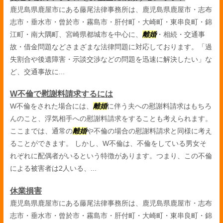
鹿児島県鹿屋市にある藤尾法律事務所は、鹿児島県鹿屋市・志布
志市・垂水市・曾於市・霧島市・肝付町・大崎町・東串良町・錦
江町・南大隅町、宮崎県都城市を中心に、
離婚
・相続・交通事
故・借金問題などさまざまな法律問題に対応しております。「過
失割合や後遺障害・示談交渉などの問題を迅速に解決したい」な
ど、交通事故に...
W不倫で慰謝料請求するには
W不倫をされた場合には、
離婚
に伴う夫への慰謝料請求はもちろ
んのこと、浮気相手への慰謝料請求をすることも考えられます。
ここまでは、通常の
離婚
や不倫の場合の慰謝料請求と同様に考え
ることができます。 しかし、W不倫は、不倫をしている男女そ
れぞれに配偶者がいるという特徴があります。つまり、この不倫
による被害者は2人いる、...
休業損害
鹿児島県鹿屋市にある藤尾法律事務所は、鹿児島県鹿屋市・志布
志市・垂水市・曾於市・霧島市・肝付町・大崎町・東串良町・錦