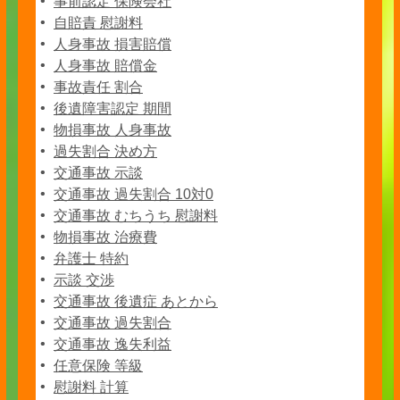
事前認定 保険会社
自賠責 慰謝料
人身事故 損害賠償
人身事故 賠償金
事故責任 割合
後遺障害認定 期間
物損事故 人身事故
過失割合 決め方
交通事故 示談
交通事故 過失割合 10対0
交通事故 むちうち 慰謝料
物損事故 治療費
弁護士 特約
示談 交渉
交通事故 後遺症 あとから
交通事故 過失割合
交通事故 逸失利益
任意保険 等級
慰謝料 計算