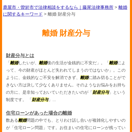
鹿屋市・曽於市で法律相談をするなら｜藤尾法律事務所
>
離婚
に関するキーワード
>
離婚 財産分与
離婚 財産分与
財産分与とは
「
離婚
したいが、
離婚
後の生活が金銭的に不安だ」。「
離婚
によ
って、今の財産がほとんど失われてしまうのではないか」。この
ように、金銭的なご不安を解消できず、
離婚
に踏み切ることがで
きない方は決して少なくありません。そのようなお悩みをお持ち
の方に、是非知っておいていただきたいのが「
財産分与
」という
制度です。 「
財産分与
」...
住宅ローンがあった場合の離婚
数ある
離婚
問題の中でも、とりわけ話し合いが複雑化しやすいの
が「住宅ローン問題」です。お住まいの住宅にローンが残ってい