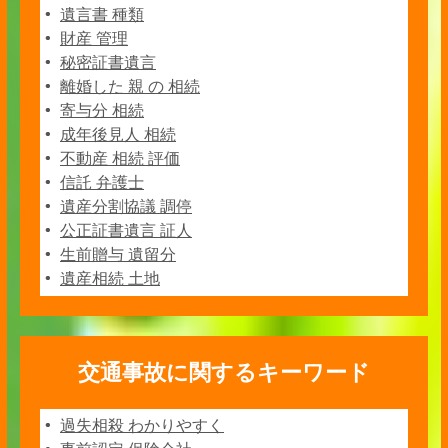
遺言書 種類
財産 管理
秘密証書遺言
離婚した 親 の 相続
寄与分 相続
成年後見人 相続
不動産 相続 評価
信託 弁護士
遺産分割協議 調停
公正証書遺言 証人
生前贈与 遺留分
遺産相続 土地
交通事故に関するキーワード
過失相殺 わかりやすく