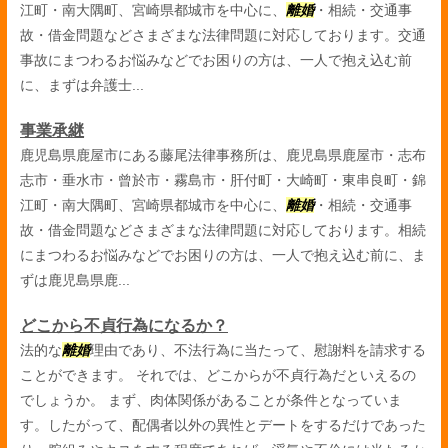
江町・南大隅町、宮崎県都城市を中心に、
離婚
・相続・交通事
故・借金問題などさまざまな法律問題に対応しております。交通
事故にまつわるお悩みなどでお困りの方は、一人で抱え込む前
に、まずは弁護士...
事業承継
鹿児島県鹿屋市にある藤尾法律事務所は、鹿児島県鹿屋市・志布
志市・垂水市・曾於市・霧島市・肝付町・大崎町・東串良町・錦
江町・南大隅町、宮崎県都城市を中心に、
離婚
・相続・交通事
故・借金問題などさまざまな法律問題に対応しております。相続
にまつわるお悩みなどでお困りの方は、一人で抱え込む前に、ま
ずは鹿児島県鹿...
どこから不貞行為になるか？
法的な
離婚
理由であり、不法行為に当たって、慰謝料を請求する
ことができます。 それでは、どこからが不貞行為だといえるの
でしょうか。 まず、肉体関係があることが条件となっていま
す。したがって、配偶者以外の異性とデートをするだけであった