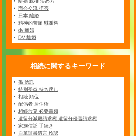
離婚 親権 決め方
面会交流 拒否
日本 離婚
精神的苦痛 慰謝料
dv 離婚
DV 離婚
相続に関するキーワード
孫 信託
特別受益 持ち戻し
相続 順位
配偶者 居住権
相続放棄 必要書類
遺留分減殺請求権 遺留分侵害請求権
家族信託 手続き
自筆証書遺言 検認